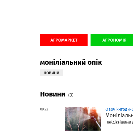
АГРОМАРКЕТ
АГРОНОМІЯ
моніліальний опік
НОВИНИ
Новини
(3)
09:22
Овочі-Ягоди-
Моніліальн
Найдієвішими д