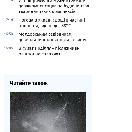
17:18
31 підприємство може отримати
держкомпенсацію за будівництво
тваринницьких комплексів
17:16
Погода в Україні: дощі в частині
областей, вдень до +38°С
16:50
Молдовським садівникам
дозволили поливати лише вночі
16:45
В «Агат Поділля» післяжнивні
рештки не спалюють
Читайте також