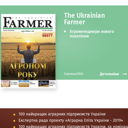
The Ukrainian
Farmer
Агроменеджери нового
покоління
Детальніше
Серпень2026
100 найкращих аграрних підприємств України
Експертна рада проекту «Аграрна Еліта України - 2019»
100 найкращих аграрних підприємств України, за номіна