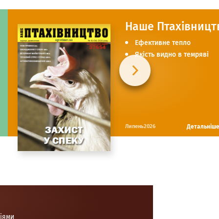
Наше Птахівницт
Ефективне тепло
Якість видно в темряві
Детальніш
Липень2026
ціями