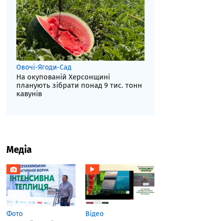
Овочі-Ягоди-Сад
На окупованій Херсонщині
планують зібрати понад 9 тис. тонн
кавунів
Медіа
Фото
Відео