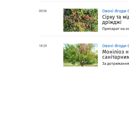
09:56
Овочі-Ягоди-
Сірку та м
дріжджі
Препарат на ос
18:29
Овочі-Ягоди-
Моніліоз 
санітарни
За дотримання