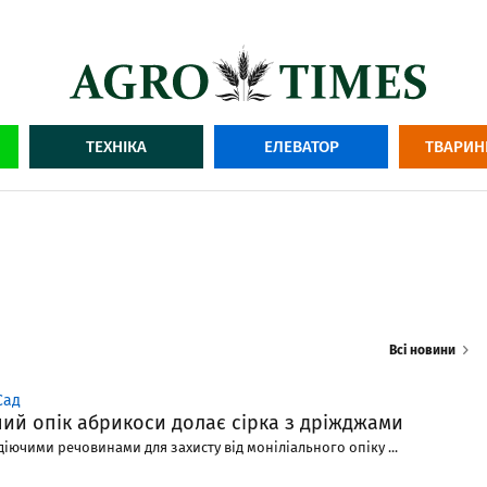
ТЕХНІКА
ЕЛЕВАТОР
ТВАРИН
Всі новини
Сад
ий опік абрикоси долає сірка з дріжджами
іючими речовинами для захисту від моніліального опіку ...