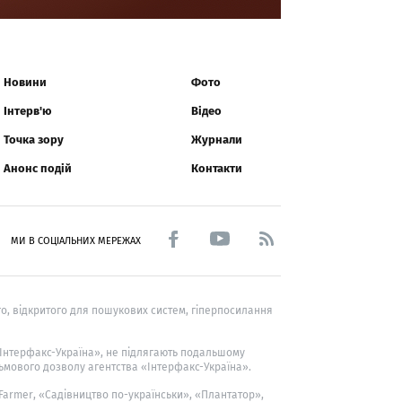
Новини
Фото
Інтерв'ю
Відео
Точка зору
Журнали
Анонс подій
Контакти
МИ В СОЦІАЛЬНИХ МЕРЕЖАХ
о, відкритого для пошукових систем, гіперпосилання
 «Інтерфакс-Україна», не підлягають подальшому
ьмового дозволу агентства «Інтерфакс-Україна».
 Farmer
, «Садівництво по-українськи», «Плантатор»,