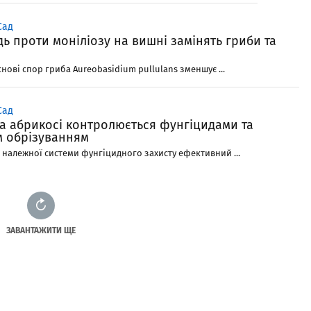
Сад
ідь проти моніліозу на вишні замінять гриби та
нові спор гриба Aureobasidium pullulans зменшує ...
Сад
на абрикосі контролюється фунгіцидами та
м обрізуванням
 належної системи фунгіцидного захисту ефективний ...
ЗАВАНТАЖИТИ ЩЕ