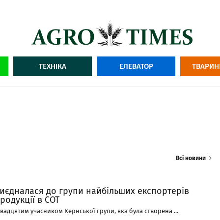
ТЕХНІКА
ЕЛЕВАТОР
ТВАРИН
Всі новини
риєдналася до групи найбільших експортерів
родукції в СОТ
двадцятим учасником Кернської групи, яка була створена ...