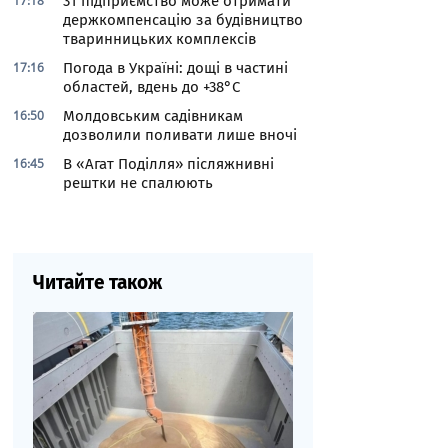
17:18
31 підприємство може отримати
держкомпенсацію за будівництво
тваринницьких комплексів
17:16
Погода в Україні: дощі в частині
областей, вдень до +38°С
16:50
Молдовським садівникам
дозволили поливати лише вночі
16:45
В «Агат Поділля» післяжнивні
рештки не спалюють
Читайте також