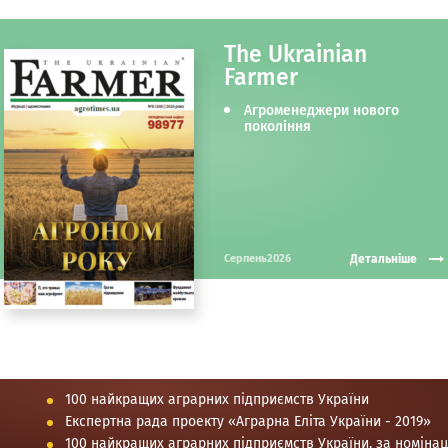
The Ukrainian
Farmer
Агроменеджери нового
покоління
Детальніше
Серпень2026
100 найкращих аграрних підприємств України
Експертна рада проекту «Аграрна Еліта України - 2019»
100 найкращих аграрних підприємств України, за номіна