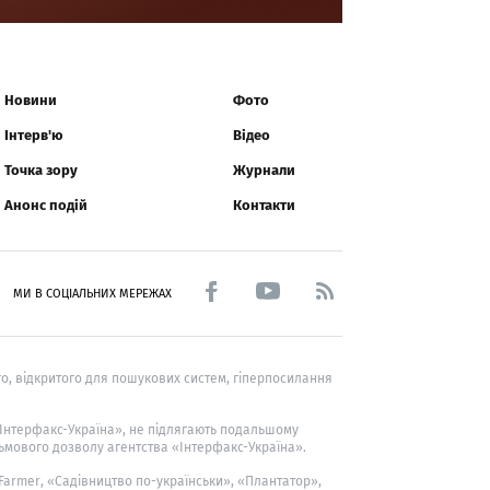
Новини
Фото
Інтерв'ю
Відео
Точка зору
Журнали
Анонс подій
Контакти
МИ В СОЦІАЛЬНИХ МЕРЕЖАХ
о, відкритого для пошукових систем, гіперпосилання
 «Інтерфакс-Україна», не підлягають подальшому
ьмового дозволу агентства «Інтерфакс-Україна».
 Farmer
, «Садівництво по-українськи», «Плантатор»,