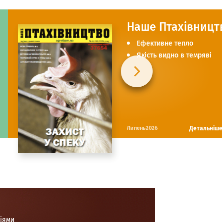
Наше Птахівницт
Ефективне тепло
Якість видно в темряві
Детальніш
Липень2026
ціями