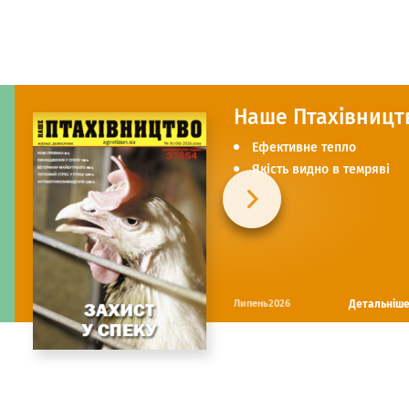
Наше Птахівницт
Ефективне тепло
Якість видно в темряві
Детальніш
Липень2026