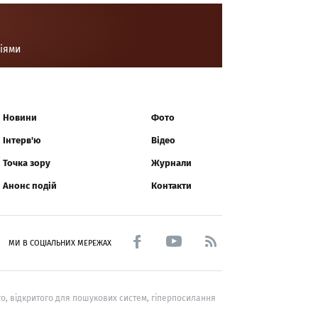
ціями
Новини
Фото
Інтерв'ю
Відео
Точка зору
Журнали
Анонс подій
Контакти
МИ В СОЦІАЛЬНИХ МЕРЕЖАХ
о, відкритого для пошукових систем, гіперпосилання