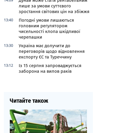
14:09
Дунай може стати рентабельним
лише за умови суттєвого
зростання світових цін на збіжжя
13:40
Погодні умови лишаються
головним регулятором
чисельності клопа шкідливої
черепашки
13:30
Україна має долучити до
переговорів щодо відновлення
експорту ЄС та Туреччину
13:12
Із 15 серпня запроваджується
заборона на вилов раків
Читайте також