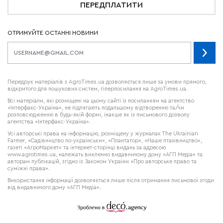
ПЕРЕДПЛАТИТИ
ОТРИМУЙТЕ ОСТАННІ НОВИНИ
Передрук матеріалів з AgroTimes.ua дозволяється лише за умови прямого,
відкритого для пошукових систем, гіперпосилання на AgroTimes.ua.
Всі матеріали, які розміщені на цьому сайті із посиланням на агентство
«Інтерфакс-Україна», не підлягають подальшому відтворенню та/чи
розповсюдженню в будь-якій формі, інакше як із письмового дозволу
агентства «Інтерфакс-Україна».
Усі авторські права на інформацію, розміщену у журналах
The Ukrainian
Farmer
, «Садівництво по-українськи», «Плантатор», «Наше птахівництво»,
газеті «АгроМаркет» та інтернет-сторінці видань за адресою
www.agrotimes.ua,
належать виключно видавничому дому «АГП Медіа» та
авторам публікацій, згідно із Законом України «Про авторське право та
суміжні права».
Використання інформації дозволяється лише після отримання письмової згоди
від видавничого дому «АГП Медіа».