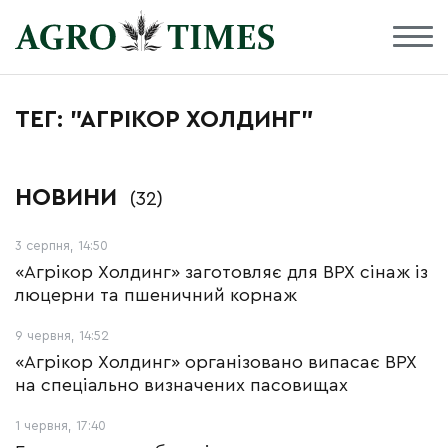
ТЕГ: "АГРІКОР ХОЛДИНГ"
НОВИНИ
(32)
3 серпня, 14:50
«Агрікор Холдинг» заготовляє для ВРХ сінаж із
люцерни та пшеничний корнаж
9 червня, 14:52
«Агрікор Холдинг» організовано випасає ВРХ
на спеціально визначених пасовищах
1 червня, 17:40