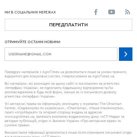
ПЕРЕДПЛАТИТИ
ОТРИМУЙТЕ ОСТАННІ НОВИНИ
Передрук матеріалів з AgroTimes.ua дозволяється лише за умови прямого,
відкритого для пошукових систем, гіперпосилання на AgroTimes.ua.
Всі матеріали, які розміщені на цьому сайті із посиланням на агентство
«Інтерфакс-Україна», не підлягають подальшому відтворенню та/чи
розповсюдженню в будь-якій формі, інакше як із письмового дозволу
агентства «Інтерфакс-Україна».
Усі авторські права на інформацію, розміщену у журналах
The Ukrainian
Farmer
, «Садівництво по-українськи», «Плантатор», «Наше птахівництво»,
газеті «АгроМаркет» та інтернет-сторінці видань за адресою
www.agrotimes.ua,
належать виключно видавничому дому «АГП Медіа» та
авторам публікацій, згідно із Законом України «Про авторське право та
суміжні права».
Використання інформації дозволяється лише після отримання письмової згоди
від видавничого дому «АГП Медіа».