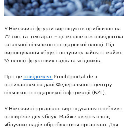
У Німеччині фрукти вирощують приблизно на
72 тис. га гектарах – це менше ніж піввідсотка
загальної сільськогосподарської площі. Під
вирощування яблук і полуниць зайнято майже
⅔ площі фруктових садів та ягідників.
Про це
повідомляє
Fruchtportal.de з
посиланням на дані Федерального центру
сільськогосподарської інформації (BZL).
У Німеччині органічне вирощування особливо
поширене для яблук. Майже чверть площ
яблучних садів обробляється органічно. Для