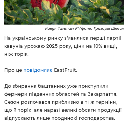
Кавун Тамтам F1/фото Григорія Швеця
На українському ринку з’явилися перші партії
кавунів урожаю 2025 року, ціни на 10% вищі,
ніж торік.
Про це
повідомляє
EastFruit.
До збирання баштанних уже приступили
фермери південних областей та Закарпаття.
Сезон розпочався приблизно в ті ж терміни,
що й торік, але наразі великі обсяги продукції
відпускають лише поодинокі господарства.