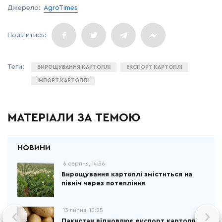
Джерело:
AgroTimes
ВИРОЩУВАННЯ КАРТОПЛІ
ЕКСПОРТ КАРТОПЛІ
ІМПОРТ КАРТОПЛІ
МАТЕРІАЛИ ЗА ТЕМОЮ
6 серпня, 14:36
Вирощування картоплі зміститься на
північ через потепління
13 липня, 15:25
Пакистан відновлює експорт картоплі