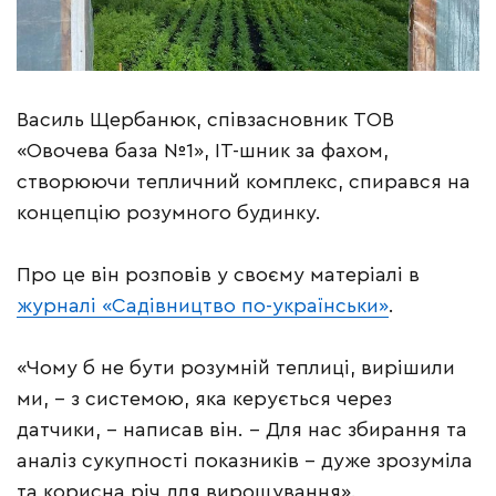
Василь Щербанюк, співзасновник ТОВ
«Овочева база №1», IT-шник за фахом,
створюючи тепличний комплекс, спирався на
концепцію розумного будинку.
Про це він розповів у своєму матеріалі в
журналі «Садівництво по-українськи»
.
«Чому б не бути розумній теплиці, вирішили
ми, – з системою, яка керується через
датчики, – написав він. – Для нас збирання та
аналіз сукупності показників – дуже зрозуміла
та корисна річ для вирощування».