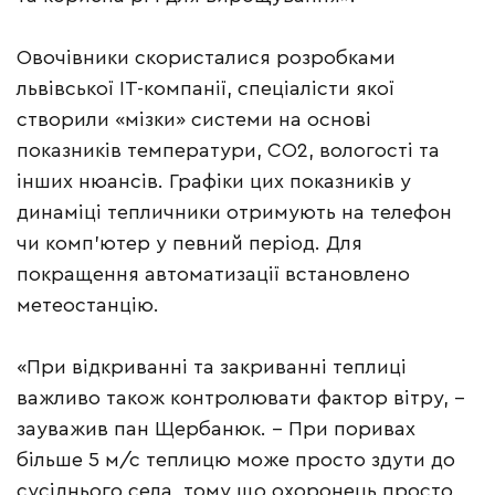
Овочівники скористалися розробками
львівської IT-компанії, спеціалісти якої
створили «мізки» системи на основі
показників температури, CO2, вологості та
інших нюансів. Графіки цих показників у
динаміці тепличники отримують на телефон
чи комп’ютер у певний період. Для
покращення автоматизації встановлено
метеостанцію.
«При відкриванні та закриванні теплиці
важливо також контролювати фактор вітру, –
зауважив пан Щербанюк. – При поривах
більше 5 м/с теплицю може просто здути до
сусіднього села, тому що охоронець просто