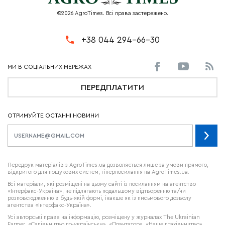
©2026 AgroTimes. Всі права застережено.
+38 044 294-66-30
ПЕРЕДПЛАТИТИ
ОТРИМУЙТЕ ОСТАННІ НОВИНИ
Передрук матеріалів з AgroTimes.ua дозволяється лише за умови прямого,
відкритого для пошукових систем, гіперпосилання на AgroTimes.ua.
Всі матеріали, які розміщені на цьому сайті із посиланням на агентство
«Інтерфакс-Україна», не підлягають подальшому відтворенню та/чи
розповсюдженню в будь-якій формі, інакше як із письмового дозволу
агентства «Інтерфакс-Україна».
Усі авторські права на інформацію, розміщену у журналах
The Ukrainian
Farmer
, «Садівництво по-українськи», «Плантатор», «Наше птахівництво»,