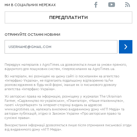
ПЕРЕДПЛАТИТИ
ОТРИМУЙТЕ ОСТАННІ НОВИНИ
Передрук матеріалів з AgroTimes.ua дозволяється лише за умови прямого,
відкритого для пошукових систем, гіперпосилання на AgroTimes.ua.
Всі матеріали, які розміщені на цьому сайті із посиланням на агентство
«Інтерфакс-Україна», не підлягають подальшому відтворенню та/чи
розповсюдженню в будь-якій формі, інакше як із письмового дозволу
агентства «Інтерфакс-Україна».
Усі авторські права на інформацію, розміщену у журналах
The Ukrainian
Farmer
, «Садівництво по-українськи», «Плантатор», «Наше птахівництво»,
газеті «АгроМаркет» та інтернет-сторінці видань за адресою
www.agrotimes.ua,
належать виключно видавничому дому «АГП Медіа» та
авторам публікацій, згідно із Законом України «Про авторське право та
суміжні права».
Використання інформації дозволяється лише після отримання письмової згоди
від видавничого дому «АГП Медіа».