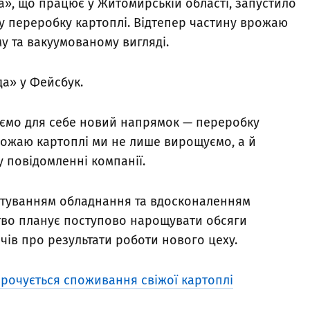
», що працює у Житомирській області, запустило
у переробку картоплі. Відтепер частину врожаю
у та вакуумованому вигляді.
да» у Фейсбук.
аємо для себе новий напрямок — переробку
врожаю картоплі ми не лише вирощуємо, а й
у повідомленні компанії.
штуванням обладнання та вдосконаленням
тво планує поступово нарощувати обсяги
ів про результати роботи нового цеху.
орочується споживання свіжої картоплі