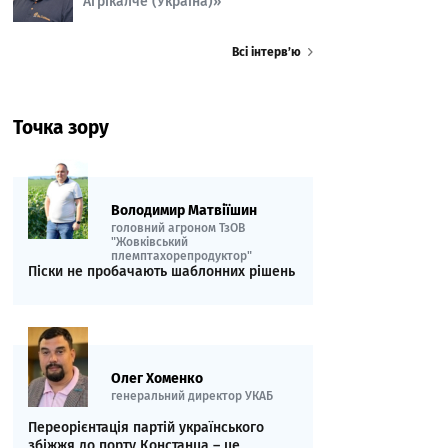
Агрікалче (Україна)»
Всі інтерв’ю
Точка зору
Володимир Матвіїшин
головний агроном ТзОВ
"Жовківський
племптахорепродуктор"
Піски не пробачають шаблонних рішень
Олег Хоменко
генеральний директор УКАБ
Переорієнтація партій українського
збіжжя до порту Констанца – це