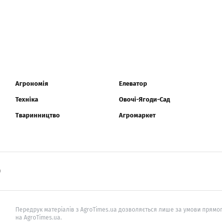
Агрономія
Елеватор
Техніка
Овочі-Ягоди-Сад
Тваринництво
Агромаркет
0
Передрук матеріалів з AgroTimes.ua дозволяється лише за умови прямог
на AgroTimes.ua.