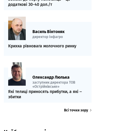
додаткові 30-40 дол./т
Василь Вінтоняк
директор Інфагро
Крихка рівновага молочного ринку
Олександр Люлька
заступник директора ТОВ
«Острійківське»
Які телиці приносять прибутки, а які ‒
збитки
Всі точки зору