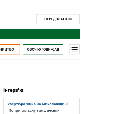
ПЕРЕДПЛАТИТИ
НИЦТВО
ОВОЧІ-ЯГОДИ-САД
Інтерв'ю
Увертюра жнив на Миколаївщині
Попри складну зиму, весняні