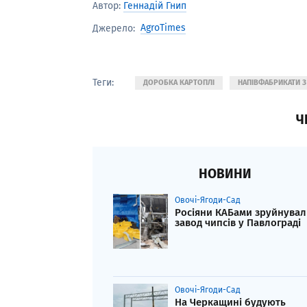
Автор:
Геннадій Гнип
AgroTimes
Джерело:
Теги:
ДОРОБКА КАРТОПЛІ
НАПІВФАБРИКАТИ З
Ч
НОВИНИ
Овочі-Ягоди-Сад
Росіяни КАБами зруйнувал
завод чипсів у Павлограді
Овочі-Ягоди-Сад
На Черкащині будують