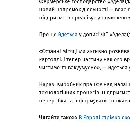
Фермерське господарство «Аделаїда
новий напрямок діяльності — власн
підприємство реалізує у почищеном
Про це
йдеться
у дописі ФГ «Аделаї
«Останні місяці ми активно розвив
картоплі. І тепер частину нашого 
чистимо та вакуумуємо», — йдеться 
Наразі виробник працює над нала
технологічних процесів. Підприємс
переробки та інформувати споживач
Читайте також:
В Європі стрімко ск