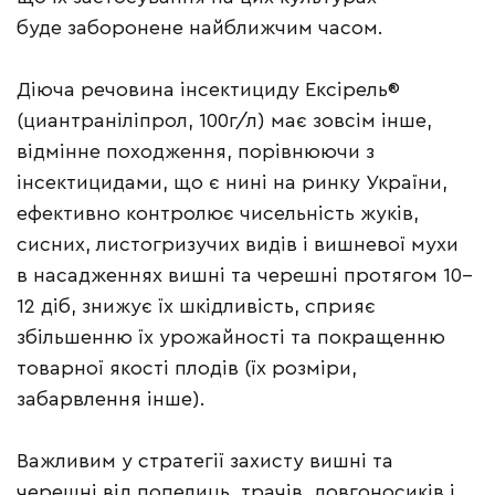
буде заборонене найближчим часом.
Діюча речовина інсектициду Ексірель®
(циантраніліпрол, 100г/л) має зовсім інше,
відмінне походження, порівнюючи з
інсектицидами, що є нині на ринку України,
ефективно контролює чисельність жуків,
сисних, листогризучих видів і вишневої мухи
в насадженнях вишні та черешні протягом 10–
12 діб, знижує їх шкідливість, сприяє
збільшенню їх урожайності та покращенню
товарної якості плодів (їх розміри,
забарвлення інше).
Важливим у стратегії захисту вишні та
черешні від попелиць, трачів, довгоносиків і