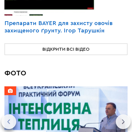
Y
Препарати BAYER для захисту овочів
В
захищеного ґрунту. Ігор Тарушкін
«
ВІДКРИТИ ВСІ ВІДЕО
ФОТО