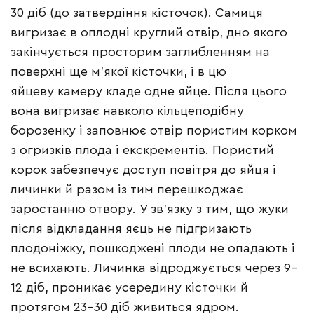
30 діб (до затвердіння кісточок). Самиця
вигризає в оплодні круглий отвір, дно якого
закінчується просторим заглибленням на
поверхні ще м’якої кісточки, і в цю
яйцеву камеру кладе одне яйце. Після цього
вона вигризає навколо кільцеподібну
борозенку і заповнює отвір пористим корком
з огризків плода і екскрементів. Пористий
корок забезпечує доступ повітря до яйця і
личинки й разом із тим перешкоджає
заростанню отвору. У зв’язку з тим, що жуки
після відкладання яєць не підгризають
плодоніжку, пошкоджені плоди не опадають і
не всихають. Личинка відроджується через 9–
12 діб, проникає усередину кісточки й
протягом 23–30 діб живиться ядром.