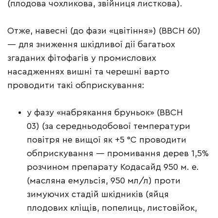
(плодова чохликова, звійниця листкова).
Отже, навесні (до фази «цвітіння») (ВВСН 60)
— для зниження шкідливої дії багатьох
згаданих фітофагів у промислових
насадженнях вишні та черешні варто
проводити такі обприскування:
у фазу «набрякання бруньок» (ВВСН
03) (за середньодобової температури
повітря не вищої як +5 °С проводити
обприскування — промивання дерев 1,5%
розчином препарату Кодасайд 950 м. е.
(масляна емульсія, 950 мл/л) проти
зимуючих стадій шкідників (яйця
плодових кліщів, попелиць, листовійок,