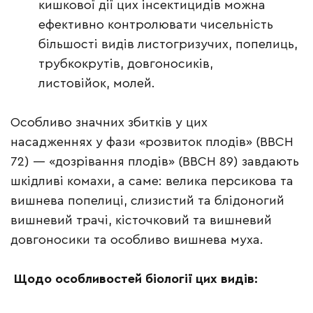
кишкової дії цих інсектицидів можна
ефективно контролювати чисельність
більшості видів листогризучих, попелиць,
трубкокрутів, довгоносиків,
листовійок, молей.
Особливо значних збитків у цих
насадженнях у фази «розвиток плодів» (ВВСН
72) — «дозрівання плодів» (ВВСН 89) завдають
шкідливі комахи, а саме: велика персикова та
вишнева попелиці, слизистий та блідоногий
вишневий трачі, кісточковий та вишневий
довгоносики та особливо вишнева муха.
Щодо особливостей біології цих видів: