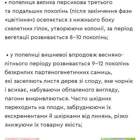
• попелиця велика персикова
третього
та подальших поколінь (після закінчення фази
«цвітіння») оселяється з нижнього боку
скелетних гілок, утворюючи колонії, за період
вегетації розвивається 8–10 поколінь;
• у попелиці вишневої впродовж весняно-
літнього періоду розвивається 9–12 поколінь
безкрилих партеногенетичних самиць,
які заселяють листя дерев зі споду, яке чорніє
і всихає, набуваючи обпаленого вигляду,
пагони викривляються. Часто шкідник
переходить на плоди, забруднюючи їх
екскрементами й шкірками від линянь, різко
знижуючи їх товарну якість;