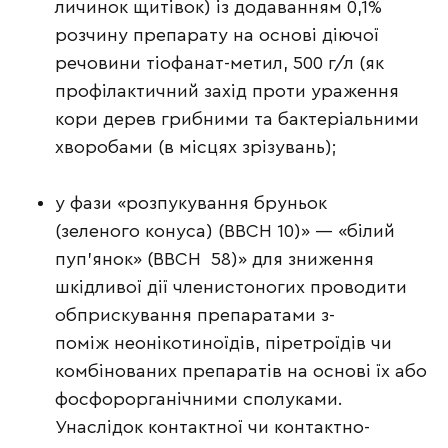
личинок щитівок) із додаванням 0,1%
розчину препарату на основі діючої
речовини тіофанат-метил, 500 г/л (як
профілактичний захід проти ураження
кори дерев грибними та бактеріальними
хворобами (в місцях зрізувань);
у фази «розпукування бруньок
(зеленого конуса) (ВВСН 10)» — «білий
пуп’янок» (ВВСН 58)» для зниження
шкідливої дії членистоногих проводити
обприскування препаратами з-
поміж неонікотиноїдів, піретроїдів чи
комбінованих препаратів на основі їх або
фосфорорганічними сполуками.
Унаслідок контактної чи контактно-