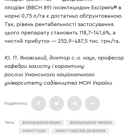
плодів» (ВВСН 89) інсектицидом Ексірель® в
нормі 0,75 л/га є достатньо обґрунтованою.
Так, рівень рентабельності застосування
цього препарату становить 118,7–141,6%, а
чистий прибуток — 252,9–487,5 тис. грн/га.
Ю. П. Яновський, доктор с.-г. наук, професор
кафедри захисту і карантину
рослин Уманського національного
університету садівництва МОН України
ВИРОЩУВАННЯ ВИШНІ
ВИРОЩУВАННЯ ЧЕРЕШНІ
ЗАХИСТ САДУ
ЗАХИСТ САДУ ВІД ШКІДНИКІВ