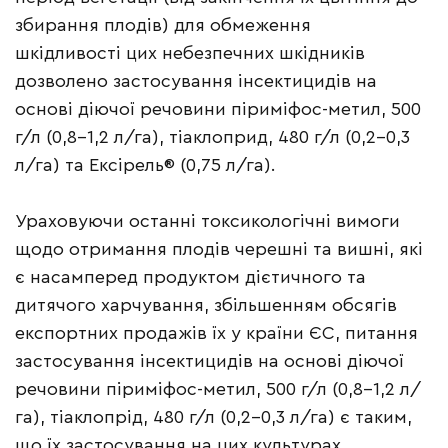
збирання плодів) для обмеження
шкідливості цих небезпечних шкідників
дозволено застосування інсектицидів на
основі діючої речовини піриміфос-метил, 500
г/л (0,8–1,2 л/га), тіаклоприд, 480 г/л (0,2–0,3
л/га) та Ексірель® (0,75 л/га).
Ураховуючи останні токсикологічні вимоги
щодо отримання плодів черешні та вишні, які
є насамперед продуктом дієтичного та
дитячого харчування, збільшенням обсягів
експортних продажів їх у країни ЄС, питання
застосування інсектицидів на основі діючої
речовини піриміфос-метил, 500 г/л (0,8–1,2 л/
га), тіаклопрід, 480 г/л (0,2–0,3 л/га) є таким,
що їх застосування на цих культурах