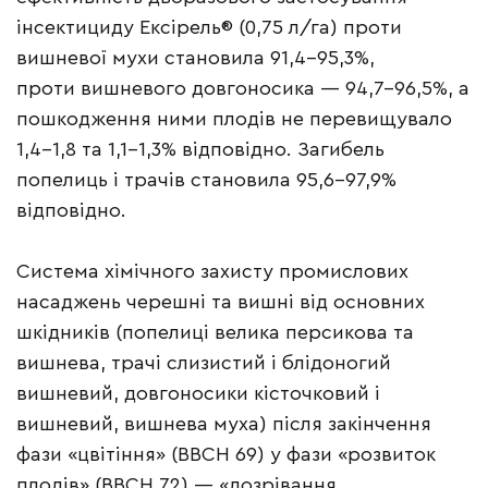
інсектициду Ексірель® (0,75 л/га) проти
вишневої мухи становила 91,4–95,3%,
проти вишневого довгоносика — 94,7–96,5%, а
пошкодження ними плодів не перевищувало
1,4–1,8 та 1,1–1,3% відповідно. Загибель
попелиць і трачів становила 95,6–97,9%
відповідно.
Система хімічного захисту промислових
насаджень черешні та вишні від основних
шкідників (попелиці велика персикова та
вишнева, трачі слизистий і блідоногий
вишневий, довгоносики кісточковий і
вишневий, вишнева муха) після закінчення
фази «цвітіння» (ВВСН 69) у фази «розвиток
плодів» (ВВСН 72) — «дозрівання