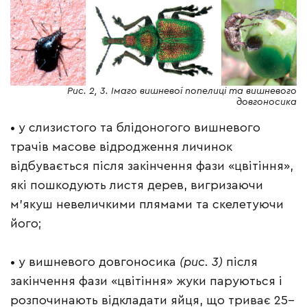
Рис. 2, 3. Імаго вишневої попелиці та вишневого
довгоносика
• у слизистого та блідоногого вишневого
трачів
масове відродження личинок
відбувається після закінчення фази «цвітіння»,
які пошкодують листя дерев, вигризаючи
м’якуш невеличкими плямами та скелетуючи
його;
• у вишневого довгоносика
(рис. 3)
після
закінчення фази «цвітіння» жуки паруються і
розпочинають відкладати яйця, що триває 25–