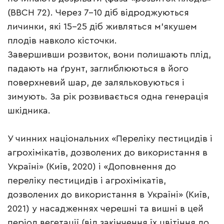
(ВВСН 72).
Через 7–10 діб відроджуються
личинки, які 15–25 діб живляться м’якушем
плодів навколо кісточки.
Завершивши розвиток, вони полишають плід,
падають на ґрунт, заглиблюються в його
поверхневий шар, де заляльковуються і
зимують. За рік розвивається одна генерація
шкідника.
У чинних національних «Переліку пестицидів і
агрохімікатів, дозволених до використання в
Україні» (Київ, 2020) і «Доповнення до
переліку пестицидів і агрохімікатів,
дозволених до використання в Україні» (Київ,
2021) у насадженнях черешні та вишні в цей
період вегетації (від закінчення їх цвітіння до