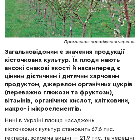
Промислові насадження черешні
Загальновідомим є значення продукції
кісточкових культур. Їх плоди мають
високі смакові якості й насамперед є
цінним дієтичним і дитячим харчовим
продуктом, джерелом органічних цукрів
(переважно глюкози та фруктози),
вітамінів, органічних кислот, клітковини,
макро- і мікроелементів.
Нині в Україні площа насаджень
кісточкових культур становить 67,6 тис.
гектарів, зокрема вишні — 21,9 тис. та черешні