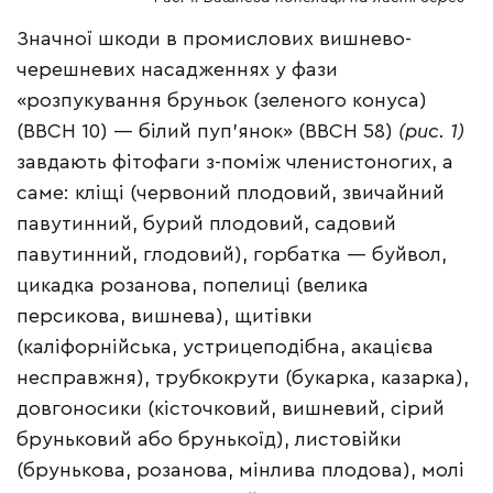
Значної шкоди в промислових вишнево-
черешневих насадженнях у фази
«розпукування бруньок (зеленого конуса)
(ВВСН 10) — білий пуп’янок» (ВВСН 58)
(рис. 1)
завдають фітофаги з-поміж членистоногих, а
саме: кліщі (червоний плодовий, звичайний
павутинний, бурий плодовий, садовий
павутинний, глодовий), горбатка — буйвол,
цикадка розанова, попелиці (велика
персикова, вишнева), щитівки
(каліфорнійська, устрицеподібна, акацієва
несправжня), трубкокрути (букарка, казарка),
довгоносики (кісточковий, вишневий, сірий
бруньковий або брунькоїд), листовійки
(брунькова, розанова, мінлива плодова), молі