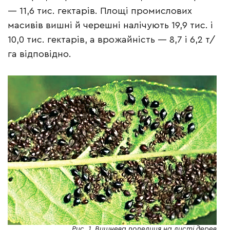
— 11,6 тис. гектарів. Площі промислових
масивів вишні й черешні налічують 19,9 тис. і
10,0 тис. гектарів, а врожайність — 8,7 і 6,2 т/
га відповідно.
Рис. 1. Вишнева попелиця на листі дерев