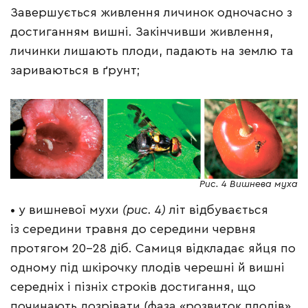
Завершується живлення личинок одночасно з
достиганням вишні. Закінчивши живлення,
личинки лишають плоди, падають на землю та
зариваються в ґрунт;
Рис. 4 Вишнева муха
• у вишневої мухи
(рис. 4)
літ відбувається
із середини травня до середини червня
протягом 20–28 діб. Самиця відкладає яйця по
одному під шкірочку плодів черешні й вишні
середніх і пізніх строків достигання, що
починають дозрівати (фаза «розвиток плодів»