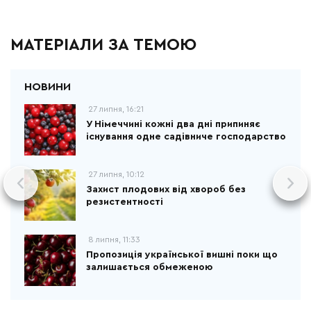
МАТЕРІАЛИ ЗА ТЕМОЮ
27 липня, 16:21
У Німеччині кожні два дні припиняє
існування одне садівниче господарство
27 липня, 10:12
Захист плодових від хвороб без
резистентності
8 липня, 11:33
Пропозиція української вишні поки що
залишається обмеженою