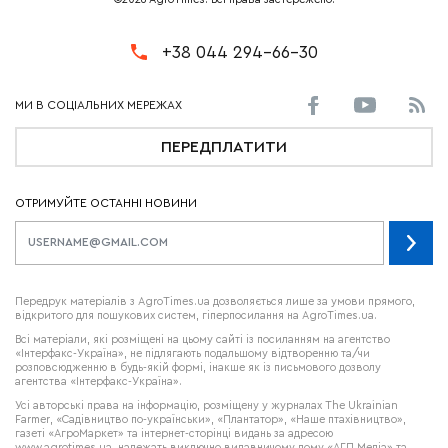
+38 044 294-66-30
ПЕРЕДПЛАТИТИ
ОТРИМУЙТЕ ОСТАННІ НОВИНИ
Передрук матеріалів з AgroTimes.ua дозволяється лише за умови прямого,
відкритого для пошукових систем, гіперпосилання на AgroTimes.ua.
Всі матеріали, які розміщені на цьому сайті із посиланням на агентство
«Інтерфакс-Україна», не підлягають подальшому відтворенню та/чи
розповсюдженню в будь-якій формі, інакше як із письмового дозволу
агентства «Інтерфакс-Україна».
Усі авторські права на інформацію, розміщену у журналах
The Ukrainian
Farmer
, «Садівництво по-українськи», «Плантатор», «Наше птахівництво»,
газеті «АгроМаркет» та інтернет-сторінці видань за адресою
www.agrotimes.ua,
належать виключно видавничому дому «АГП Медіа» та