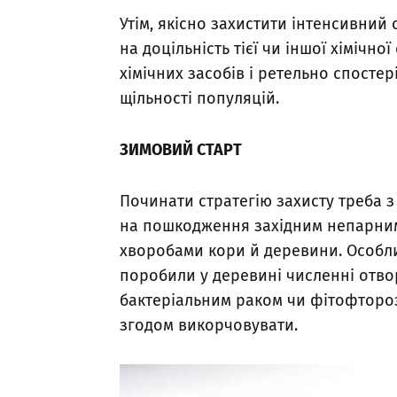
Утім, якісно захистити інтенсивний
на доцільність тієї чи іншої хімічн
хімічних засобів і ретельно спосте
щільності популяцій.
ЗИМОВИЙ
СТАРТ
Починати стратегію захисту треба 
на пошкодження західним непарним
хворобами кори й деревини. Особли
поробили у деревині численні отво
бактеріальним раком чи фітофтороз
згодом викорчовувати.