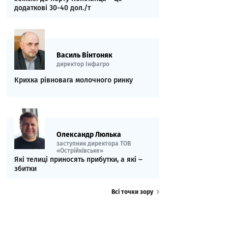
додаткові 30-40 дол./т
Василь Вінтоняк
директор Інфагро
Крихка рівновага молочного ринку
Олександр Люлька
заступник директора ТОВ
«Острійківське»
Які телиці приносять прибутки, а які ‒
збитки
Всі точки зору