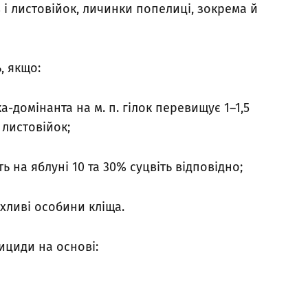
 і листовійок, личинки попелиці, зокрема й
, якщо:
-домінанта на м. п. гілок перевищує 1–1,5
 листовійок;
ь на яблуні 10 та 30% суцвіть відповідно;
ухливі особини кліща.
тициди на основі: