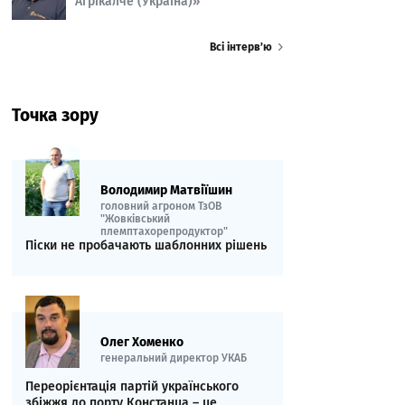
Агрікалче (Україна)»
Всі інтерв’ю
Точка зору
Володимир Матвіїшин
головний агроном ТзОВ
"Жовківський
племптахорепродуктор"
Піски не пробачають шаблонних рішень
Олег Хоменко
генеральний директор УКАБ
Переорієнтація партій українського
збіжжя до порту Констанца – це