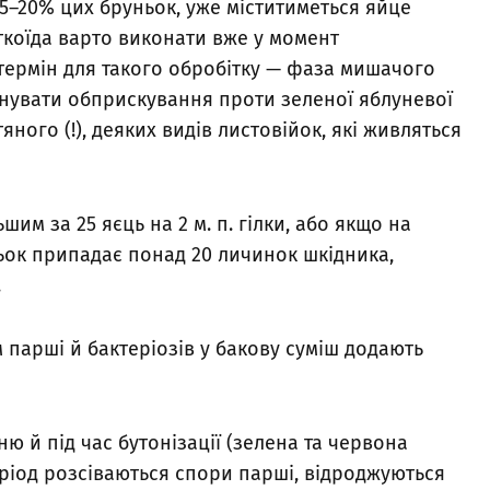
5–20% цих бруньок, уже міститиметься яйце
ткоїда варто виконати вже у момент
термін для такого обробітку — фаза мишачого
онувати обприскування проти зеленої яблуневої
яного (!), деяких видів листовійок, які живляться
им за 25 яєць на 2 м. п. гілки, або якщо на
ньок припадає понад 20 личинок шкідника,
.
 парші й бактеріозів у бакову суміш додають
 й під час бутонізації (зелена та червона
еріод розсіваються спори парші, відроджуються