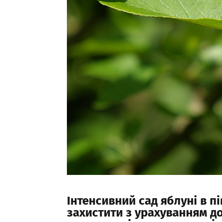
Інтенсивний
сад
яблуні
в
пі
захистити
з
урахуванням
д