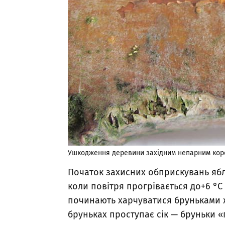
Ушкодження деревини західним непарним коро
Початок захисних обприскувань яблу
коли повітря прогрівається до+6 °C 
починають харчуватися бруньками 
бруньках проступає сік — бруньки «