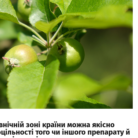
внічній
зоні
країни
можна
якісно
оцільності
того
чи
іншого
препарату
й