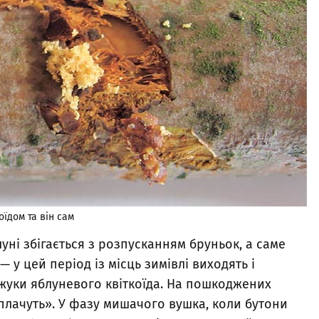
їдом та він сам
ні збігається з розпусканням бруньок, а саме
— у цей період із місць зимівлі виходять і
жуки яблуневого квіткоїда. На пошкоджених
плачуть». У фазу мишачого вушка, коли бутони