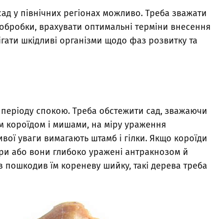
 сад у північних регіонах можливо. Треба зважати
ої обробки, врахувати оптимальні терміни внесення
рігати шкідливі організми щодо фаз розвитку та
з періоду спокою. Треба обстежити сад, зважаючи
 короїдом і мишами, на міру ураження
вої уваги вимагають штамб і гілки. Якщо короїди
ри або вони глибоко уражені антракнозом й
 пошкодив їм кореневу шийку, такі дерева треба