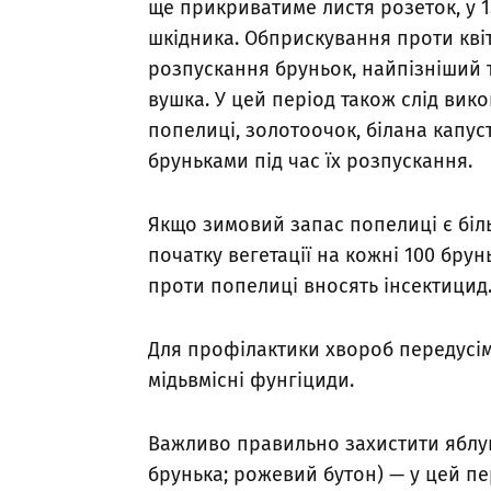
ще прикриватиме листя розеток, у 1
шкідника. Обприскування проти кві
розпускання бруньок, найпізніший 
вушка. У цей період також слід вик
попелиці, золотоочок, білана капуст
бруньками під час їх розпускання.
Якщо зимовий запас попелиці є більш
початку вегетації на кожні 100 бру
проти попелиці вносять інсектицид
Для профілактики хвороб передусім
мідьвмісні фунгіциди.
Важливо правильно захистити яблуню
брунька; рожевий бутон) — у цей п