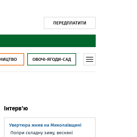
ПЕРЕДПЛАТИТИ
НИЦТВО
ОВОЧІ-ЯГОДИ-САД
Інтерв'ю
Увертюра жнив на Миколаївщині
Попри складну зиму, весняні