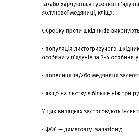
та/або харчуються гусениці п’ядунів
яблуневої медяниці, кліща.
Обробку проти шкідників виконують
• популяція листогризучого шкідника
особини у п’ядунів та 3–4 особини у
• попелиця та/або медяниця заселят
• якщо на листку є більше ніж три р
У цих випадках застосовують інсек
• ФОС — диметоату, малатіону;