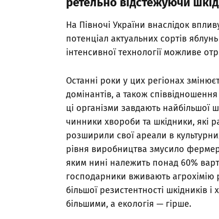
ретельно
відстежуючи
шкід
На Півночі України внаслідок впли
потенціал актуальних сортів яблунь 
інтенсивної технології можливе от
Останні роки у цих регіонах змінює
домінантів, а також співвідношення
ці організми завдають найбільшої шк
чинники хвороби та шкідники, які р
розширили свої ареали в культурн
рівня виробництва змусило фермері
яким нині належить понад 60% варто
господарники вживають агрохімію 
більшої резистентності шкідників і 
більшими, а екологія — гірше.