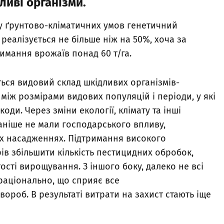
ливі
організми
.
ву ґрунтово-кліматичних умов генетичний
реалізується не більше ніж на 50%, хоча за
римання врожаїв понад 60 т/га.
ться видовий склад шкідливих організмів-
 між розмірами видових популяцій і періоди, у які
оди. Через зміни екології, клімату та інші
аніше не мали господарського впливу,
их насадженнях. Підтримання високого
в збільшити кількість пестицидних обробок,
сті вирощування. З іншого боку, далеко не всі
раціонально, що сприяє все
хвороб. В результаті витрати на захист стають іще