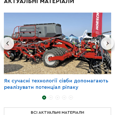
АКТУАЛЬНІ МАТЕРІАЛИ
Як сучасні технології сівби допомагають
З
реалізувати потенціал ріпаку
B
C
д
ВСІ АКТУАЛЬНІ МАТЕРІАЛИ