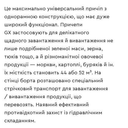
Це максимально універсальний причіп з
однорамною конструкцією, що має дуже
широкий функціонал. Причепи
GX застосовують для делікатного
щадного завантаження й вивантаження не
лише подрібненої зеленої маси, зерна,
тюків тощо, а й різноманітної овочевої
продукції — моркви, картоплі, буряків й ін.
Їх місткість становить 44 або 52 м³. На
стінці борта розташовано спеціальний
стрічковий транспорт для завантаження
/ вивантаження продукції, що
перевозять. Наявний ефективний
противідкотний захист із гідравлічним
складанням.