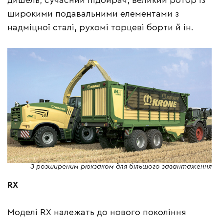
дишель, сучасний підбирач, великий ротор із
широкими подавальними елементами з
надміцної сталі, рухомі торцеві борти й ін.
З розширеним рюкзаком для більшого завантаження
RX
Моделі RX належать до нового покоління