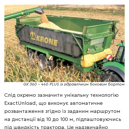
GX 360 – 440 PLUS із гідравлічним боковим бортом
Слід окремо зазначити унікальну технологію
ExactUnload, що виконує автоматичне
розвантаження згідно із заданим маршрутом
на дистанції від 10 до 100 м, підлаштовуючись
під швидкість трактора. Це надзвичайно