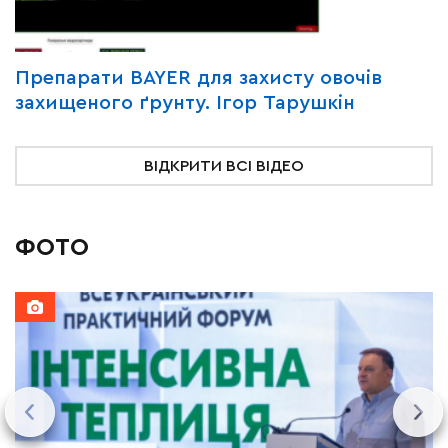
Y
Препарати BAYER для захисту овочів
В
захищеного ґрунту. Ігор Тарушкін
«
ВІДКРИТИ ВСІ ВІДЕО
ФОТО