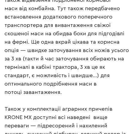
також відвезення подрібненої кормової
маси від комбайна. Тут також передбачено
встановлення додаткового поперечного
транспортера для вивантаження свіжої
скошеної маси на обидва боки для підгодівлі
на фермі. Ще одна вкрай цікава та корисна
опція — швидке заточування всіх ножів усього
за 3 хв (такти й час заточування обирають на
терміналі в кабіні трактора, 3 хв це як
стандарт, є можливість і швидше…) для
оптимального подрібнення маси в
потоці завантаження.
Також у комплектації аграрних причепів
KRONE MX доступні всі наведені вище
переваги — підресорений і нахилений