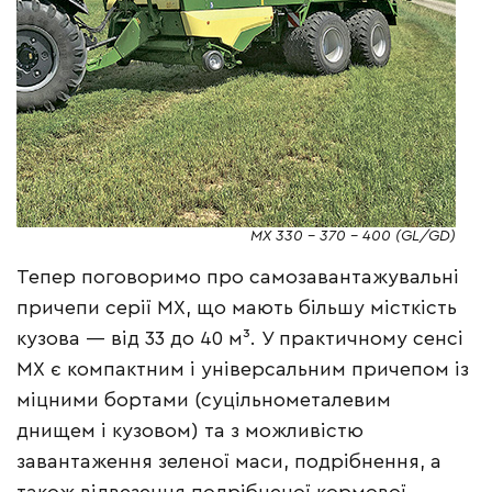
MX 330 – 370 – 400 (GL/GD)
Тепер поговоримо про самозавантажувальні
причепи серії МХ, що мають більшу місткість
кузова — від 33 до 40 м³. У практичному сенсі
МХ є компактним і універсальним причепом із
міцними бортами (суцільнометалевим
днищем і кузовом) та з можливістю
завантаження зеленої маси, подрібнення, а