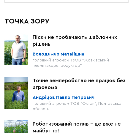
ТОЧКА ЗОРУ
Піски не пробачають шаблонних
рішень
Володимир Матвіїшин
головний агроном ТзОВ "Жовківський
племптахорепродуктор"
Точне землеробство не працює без
агронома
Андріцов Павло Петрович
головний агроном ТОВ "Октан", Полтавська
область
Роботизований полив – це вже не
майбутнє!