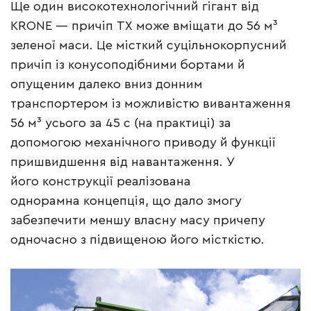
Ще один високотехнологічний гігант від
KRONE — причіп TX може вміщати до 56 м³
зеленої маси. Це місткий суцільнокорпусний
причіп із конусоподібними бортами й
опущеним далеко вниз донним
транспортером із можливістю вивантаження
56 м³ усього за 45 с (на практиці) за
допомогою механічного приводу й функції
пришвидшення від навантаження. У
його конструкції реалізована
однорамна концепція, що дало змогу
забезпечити меншу власну масу причепу
одночасно з підвищеною його місткістю.