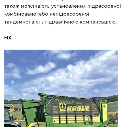
також можливість установлення підресореної
комбінованої або непідресореної
тандемної вісі з гідравлічною компенсацією.
МХ