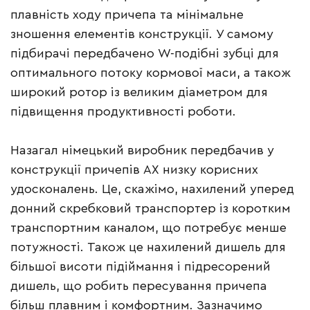
плавність ходу причепа та мінімальне
зношення елементів конструкції. У самому
підбирачі передбачено W-подібні зубці для
оптимального потоку кормової маси, а також
широкий ротор із великим діаметром для
підвищення продуктивності роботи.
Назагал німецький виробник передбачив у
конструкції причепів АХ низку корисних
удосконалень. Це, скажімо, нахилений уперед
донний скребковий транспортер із коротким
транспортним каналом, що потребує менше
потужності. Також це нахилений дишель для
більшої висоти підіймання і підресорений
дишель, що робить пересування причепа
більш плавним і комфортним. Зазначимо