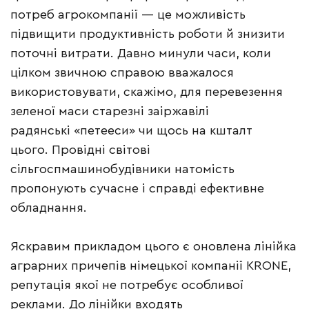
потреб агрокомпанії — це можливість
підвищити продуктивність роботи й знизити
поточні витрати. Давно минули часи, коли
цілком звичною справою вважалося
використовувати, скажімо, для перевезення
зеленої маси старезні заіржавілі
радянські «петееси» чи щось на кшталт
цього. Провідні світові
сільгоспмашинобудівники натомість
пропонують сучасне і справді ефективне
обладнання.
Яскравим прикладом цього є оновлена лінійка
аграрних причепів німецької компанії KRONE,
репутація якої не потребує особливої
реклами. До лінійки входять