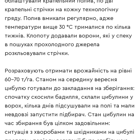
облаштували крапельний полив, по дві
крапельні стрічки на кожну технологічну
гряду. Полив вмикали регулярно, адже
температури вище 30 °С трималися по кілька
тижнів. Клопоту додавали ворони, які у спеку
в пошуках прохолодного джерела
розкльовували стрічки.
Розраховують отримати врожайність на рівні
60–70 т/га. Станом на середину вересня
цибулю готували до закладання на зберігання:
спочатку скосили бадилля, склали цибулини у
ворох, кілька днів підсушували на полі та мали
невдовзі запустити підбирач. Стан цибулин на
час збирання був цілком задовільним:
ситуація з хворобами та шкідниками на цибулі