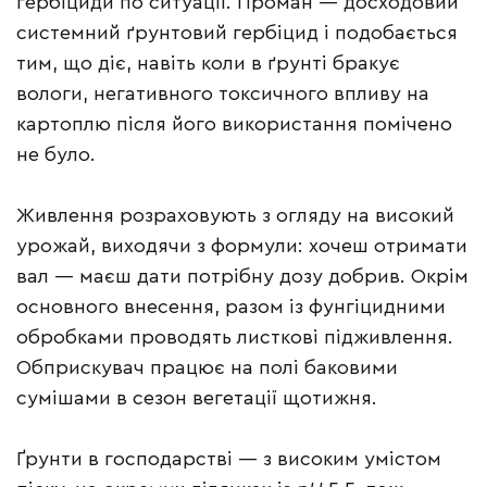
гербіциди по ситуації. Проман — досходовий
системний ґрунтовий гербіцид і подобається
тим, що діє, навіть коли в ґрунті бракує
вологи, негативного токсичного впливу на
картоплю після його використання помічено
не було.
Живлення розраховують з огляду на високий
урожай, виходячи з формули: хочеш отримати
вал — маєш дати потрібну дозу добрив. Окрім
основного внесення, разом із фунгіцидними
обробками проводять листкові підживлення.
Обприскувач працює на полі баковими
сумішами в сезон вегетації щотижня.
Ґрунти в господарстві — з високим умістом