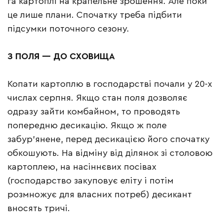
га картоплі на крапельне зрошення. Але поки
це лише плани. Спочатку треба підбити
підсумки поточного сезону.
З ПОЛЯ — ДО СХОВИЩА
Копати картоплю в господарстві почали у 20-х
числах серпня. Якщо стан поля дозволяє
одразу зайти комбайном, то проводять
попередню десикацію. Якщо ж поле
забур’янене, перед десикацією його спочатку
обкошують. На відміну від ділянок зі столовою
картоплею, на насіннєвих посівах
(господарство закуповує еліту і потім
розмножує для власних потреб) десикант
вносять тричі.