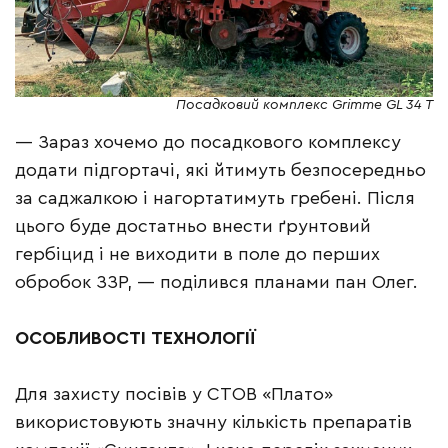
Посадковий комплекс Grimme GL 34 T
— Зараз хочемо до посадкового комплексу
додати підгортачі, які йтимуть безпосередньо
за саджалкою і нагортатимуть гребені. Після
цього буде достатньо внести ґрунтовий
гербіцид і не виходити в поле до перших
обробок ЗЗР, — поділився планами пан Олег.
ОСОБЛИВОСТІ ТЕХНОЛОГІЇ
Для захисту посівів у СТОВ «Плато»
використовують значну кількість препаратів