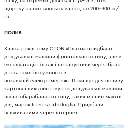
піску, на окремих ділянках із
рН
5,5, тож
щороку на них вносять вапно, по 200–300 кг/
га.
ПОЛИВ
Кілька років тому СТОВ «Плато» придбало
дощувальні машини фронтального типу, але в
експлуатацію їх так і не запустили через брак
достатньої потужності в
локальній електромережі. Поки що для поливу
картоплі використовують дощувальні машини
шлангобарабанного типу, таких машин мають
дві, марок Irtec та Idrofoglia. Придбали
їх вживаними через інтернет.