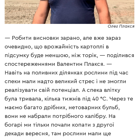
Олег Плакся
— Робити висновки зарано, але вже зараз
очевидно, що врожайність картоплі в
підсумку буде меншою, ніж торік, — поділився
спостереженнями Валентин Плакся. —
Навіть на поливних ділянках рослини під час
спеки мали надто великий стрес і не змогли
реалізувати свій потенціал. А спека влітку
була тривала, кілька тижнів під 40 °С. Через те
маємо багато дрібних, нетоварних бульб,
вони не набрали потрібного калібру. На
богарі ми тільки почали копати з другої
декади вересня, там рослини мали ще