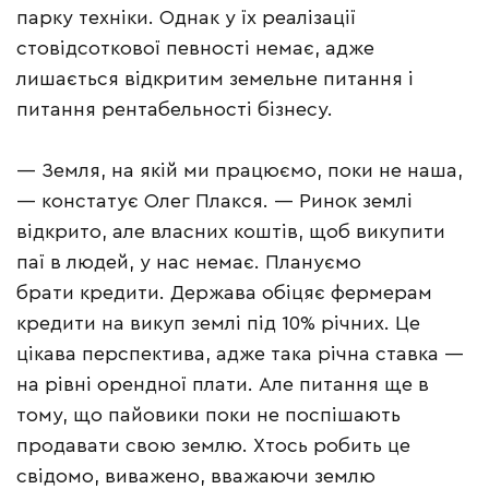
парку техніки. Однак у їх реалізації
стовідсоткової певності немає, адже
лишається відкритим земельне питання і
питання рентабельності бізнесу.
— Земля, на якій ми працюємо, поки не наша,
— констатує Олег Плакся. — Ринок землі
відкрито, але власних коштів, щоб викупити
паї в людей, у нас немає. Плануємо
брати кредити. Держава обіцяє фермерам
кредити на викуп землі під 10% річних. Це
цікава перспектива, адже така річна ставка —
на рівні орендної плати. Але питання ще в
тому, що пайовики поки не поспішають
продавати свою землю. Хтось робить це
свідомо, виважено, вважаючи землю