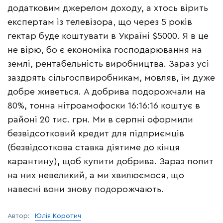
додатковим джерелом доходу, а хтось вірить
експертам із телевізора, що через 5 років
гектар буде коштувати в Україні $5000. Я в це
не вірю, бо є економіка господарювання на
землі, рентабельність виробництва. Зараз усі
заздрять сільгоспвиробникам, мовляв, їм дуже
добре живеться. А добрива подорожчали на
80%, тонна нітроамофоски 16:16:16 коштує в
районі 20 тис. грн. Ми в серпні оформили
безвідсотковий кредит для підприємців
(безвідсоткова ставка діятиме до кінця
карантину), щоб купити добрива. Зараз попит
на них невеликий, а ми хвилюємося, що
навесні вони знову подорожчають.
Автор:
Юлія Коротич