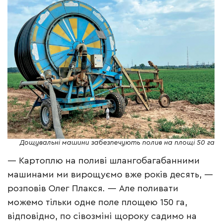
Дощувальні машини забезпечують полив на площі 50 га
— Картоплю на поливі шлангобагабанними
машинами ми вирощуємо вже років десять, —
розповів Олег Плакся. — Але поливати
можемо тільки одне поле площею 150 га,
відповідно, по сівозміні щороку садимо на