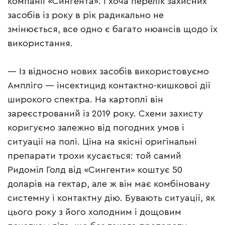
компанії «Сингента». І хоча перелік захисних
засобів із року в рік радикально не
змінюється, все одно є багато нюансів щодо їх
використання.
— Із відносно нових засобів використовуємо
Ампліго — інсектицид контактно-кишкової дії
широкого спектра. На картоплі він
зареєстрований із 2019 року. Схеми захисту
коригуємо залежно від погодних умов і
ситуації на полі. Ціна на якісні оригінальні
препарати трохи кусається: той самий
Ридоміл Голд від «Сингенти» коштує 50
доларів на гектар, але ж він має комбіновану
системну і контактну дію. Бувають ситуації, як
цього року з його холодним і дощовим