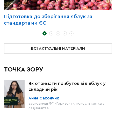
Підготовка до зберігання яблук за
З
стандартами ЄС
д
ВСІ АКТУАЛЬНІ МАТЕРІАЛИ
ТОЧКА ЗОРУ
Як отримати прибуток від яблук у
складний рік
Анна Сахончик
засновниця ФГ «Горизонт», консультантка з
садівництва