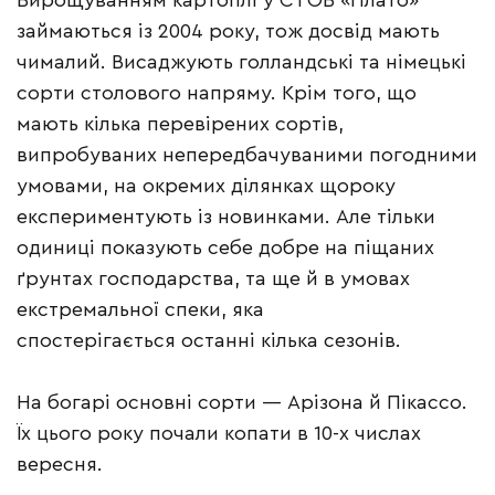
Вирощуванням картоплі у СТОВ «Плато»
займаються із 2004 року, тож досвід мають
чималий. Висаджують голландські та німецькі
сорти столового напряму. Крім того, що
мають кілька перевірених сортів,
випробуваних непередбачуваними погодними
умовами, на окремих ділянках щороку
експериментують із новинками. Але тільки
одиниці показують себе добре на піщаних
ґрунтах господарства, та ще й в умовах
екстремальної спеки, яка
спостерігається останні кілька сезонів.
На богарі основні сорти — Арізона й Пікассо.
Їх цього року почали копати в 10-х числах
вересня.