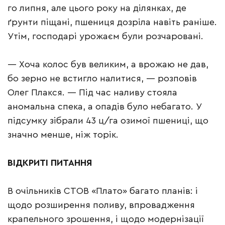
го липня, але цього року на ділянках, де
ґрунти піщані, пшениця дозріла навіть раніше.
Утім, господарі урожаєм були розчаровані.
— Хоча колос був великим, а врожаю не дав,
бо зерно не встигло налитися, — розповів
Олег Плакся. — Під час наливу стояла
аномальна спека, а опадів було небагато. У
підсумку зібрали 43 ц/га озимої пшениці, що
значно менше, ніж торік.
ВІДКРИТІ ПИТАННЯ
В очільників СТОВ «Плато» багато планів: і
щодо розширення поливу, впровадження
крапельного зрошення, і щодо модернізації