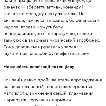
навіть працюючи в невеликий «мінус», це
означає — зберегти активи, команду і
заплатити орендну плату за землю. Це
вигідніше, ніж не сіяти взагалі, бо фінансові й
кадрові втрати можуть бути
непоправними, хоч і не зрозуміло, скільки
таких років витримає український агробізнес.
Тому доводиться рухатись уперед і
шукати нові способи бути ефективнішим.
Можливість реалізації потенціалу
Компанія давно пройшла етапи впровадження
базових технологій точного землеробства.
Автопілоти, вимкнення секцій, планування
маршрутів, керування нормами