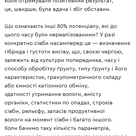
коли отримували позитивний результат,
це, швидше, була вдача і збіг обставин.
Що означають інші 80% потенціалу, які до
цього часу були нереалізованими? У разі
конкретно сівби насамперед це — визначення
гібрида і густоти висіву, що, своєю чергою,
залежить від культури попередника, часу і
способу обробітку ґрунту, типу ґрунту і його
характеристик, гранулометричного складу
або ємності катіонного обміну,
здатності утримання вологи, вмісту
органіки, статистики по опадах, строків
сівби, рельєфу, запасів продуктивної
вологи на момент сівби і багато іншого.
Коли бачимо таку кількість параметрів,