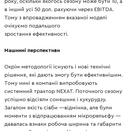
року, оскільки якогось сезону може бути 10, а
в інший усі 50 дол. рахуючи через EBITDA.
Тому з впровадженням вказаної моделі
очікуємо подальшого
зростання ефективності.
Машинні перспективи
Окрім методології існують і нові технічні
рішення, які дають змогу бути ефективнішим.
Тому нині в компанії випробовують
системний трактор NEXAT. Поточного сезону
успішно відсіяли соняшник і кукурудзу.
Загалом якість сівби —відмінна, але були
моменти з відпрацюванням мікрорельєфу —
давалась взнаки робоча ширина та габарити