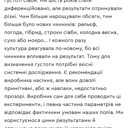
густоті сівби. Ми шість років сіяли
диференційовано, але результати отримували
різні. Чим більше нарощували обсяги, тим
більше було нових чинників: рельєф,
погода, гібрид, строки сівби, холодна весна,
сухо або мокро… І кожного разу
культура реагувала по-новому, бо всі
чинники впливали на результат. Тому для
визначення густоти потрібні якісні
системні дослідження. Є рекомендації
виробника насіння, але вони доволі
примітивні, або ж навпаки, недостатньо
прозорі. Виробник сам для себе проводить ці
експерименти, і певна частина параметрів не
відповідає фактичним умовам наших полів. Ми
користуємося цими результатами й