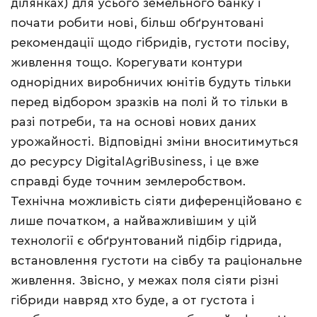
ділянках) для усього земельного банку і
почати робити нові, більш обґрунтовані
рекомендації щодо гібридів, густоти посіву,
живлення тощо. Корегувати контури
однорідних виробничих юнітів будуть тільки
перед відбором зразків на полі й то тільки в
разі потреби, та на основі нових даних
урожайності. Відповідні зміни вноситимуться
до ресурсу DigitalAgriBusiness, і це вже
справді буде точним землеробством.
Технічна можливість сіяти диференційовано є
лише початком, а найважливішим у цій
технології є обґрунтований підбір гідрида,
встановлення густоти на сівбу та раціональне
живлення. Звісно, у межах поля сіяти різні
гібриди навряд хто буде, а от густота і