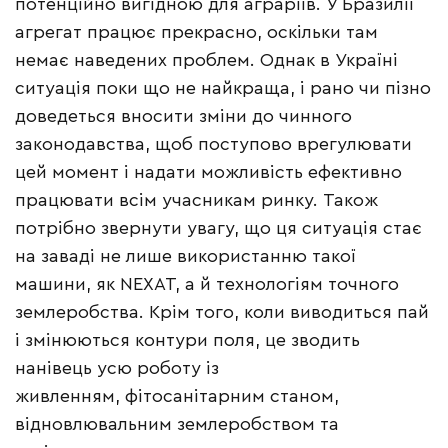
потенційно вигідною для аграріїв. У Бразилії
агрегат працює прекрасно, оскільки там
немає наведених проблем. Однак в Україні
ситуація поки що не найкраща, і рано чи пізно
доведеться вносити зміни до чинного
законодавства, щоб поступово врегулювати
цей момент і надати можливість ефективно
працювати всім учасникам ринку. Також
потрібно звернути увагу, що ця ситуація стає
на заваді не лише використанню такої
машини, як NEXAT, а й технологіям точного
землеробства. Крім того, коли виводиться пай
і змінюються контури поля, це зводить
нанівець усю роботу із
живленням, фітосанітарним станом,
відновлювальним землеробством та