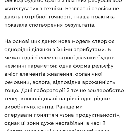
рельєф будемо брати з платних ресурсів або
«витягувати» з техніки. Безплатні сервіси не
дають потрібної точності, і наша практика
показала спотворення результатів.
На основі цих даних нова модель створює
однорідні ділянки з їхніми атрибутами. В
межах однієї елементарної ділянки будуть
незмінні параметри: одна форма рельєфу,
вміст елементів живлення, органічної
речовини, волога, відповідна врожайність
тощо. Дані лабораторії й точне землеробство
тепер консолідовані на рівні однорідних
виробничих юнітів. Раніше ми
оперували поняттям «зона продуктивності»,
однак ці зони дуже нестабільні в часі й