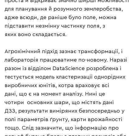
проста й відкриває значно ширші можливості
для планування й розумного землеробства,
адже всюди, де раніше було поле, можна
підставити незмінну частинку поля, з
яких воно складається.
Агрохімічний підхід зазнає трансформації, і
лабораторія працюватиме по-новому. Наразі
разом із відділом DataScience розроблена і
тестується модель кластеризації однорідних
виробничих юнітів, котра враховує всі
дані, що є на момент аналізу. Нині це
чотири основних шари, що містять дані
ДЗЗ, результати виміряних безпосередньо у
полі параметрів ґрунту, карти врожайності
тощо. Слід зазначити, що інформацію про