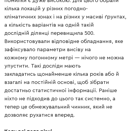
помилки є дуже високою. Для цього обрали
кілька локацій у різних погодно-
кліматичних зонах і на різних у масиві ґрунтах,
а кількість варіантів на одній такій
дослідній ділянці перевищила 500.
Використовували відповідне обладнання, яке
зафіксувало параметри висіву на
кожному погонному метрі — нічого не можна
упустити. Такі досліди мають
закладатись щонайменше кілька років або й
взагалі на постійній основі, щоб зібрати
достатньо статистичної інформації. Раніше
ніхто не підходив до цього так системно, а
тепер це обмежувальний чинник, який не
дозволяє рухатися вперед.