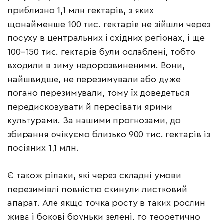
приблизно 1,1 млн гектарів, з яких
щонайменше 100 тис. гектарів не зійшли через
посуху в центральних і східних регіонах, і ще
100–150 тис. гектарів були ослаблені, тобто
входили в зиму недорозвиненими. Вони,
найшвидше, не перезимували або дуже
погано перезимували, тому їх доведеться
передисковувати й пересівати ярими
культурами. За нашими прогнозами, до
збирання очікуємо близько 900 тис. гектарів із
посіяних 1,1 млн.
Є також ріпаки, які через складні умови
перезимівлі повністю скинули листковий
апарат. Але якщо точка росту в таких рослин
жива і бокові бруньки зелені, то теоретично