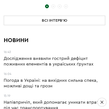
ВСІ ІНТЕРВ'Ю
НОВИНИ
16:43
Дослідження виявили гострий дефіцит
поживних елементів в україських ґрунтах
16:04
Погода в Україні: на вихідних сильна спека,
можливі дощі та грози
15:19
Напівпричіп, який допомагає уникати втрат
під час транспортування