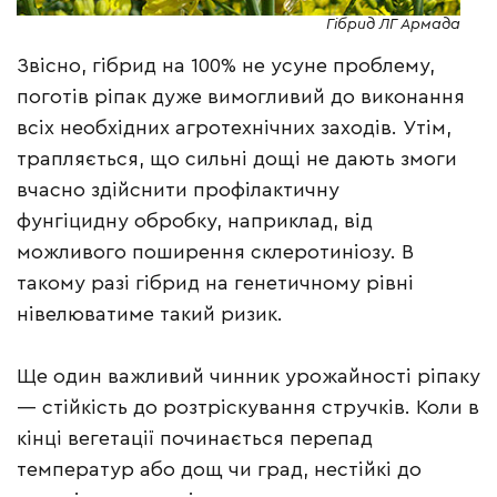
Гібрид ЛГ Армада
Звісно, гібрид на 100% не усуне проблему,
поготів ріпак дуже вимогливий до виконання
всіх необхідних агротехнічних заходів. Утім,
трапляється, що сильні дощі не дають змоги
вчасно здійснити профілактичну
фунгіцидну обробку, наприклад, від
можливого поширення склеротиніозу. В
такому разі гібрид на генетичному рівні
нівелюватиме такий ризик.
Ще один важливий чинник урожайності ріпаку
— стійкість до розтріскування стручків. Коли в
кінці вегетації починається перепад
температур або дощ чи град, нестійкі до