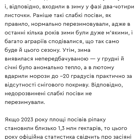
і, відповідно, входили в зиму у фазі два-чотири
листочки. Раніше такі слабкі посіви, як
правило, нормально перезимовували, адже в
останні кілька років зими були дуже м’якими, і
багато аграріїв сподівалися, що так само
буде й цього сезону. Утім, зима
виявилася непередбачуваною — у грудні й
січні було аномально тепло, а в лютому
вдарили морози до –20 градусів практично за
відсутності снігового покриву. Відповідно,
недорозвинені слабкі посіви не
перезимували.
Якщо 2023 року площі посівів ріпаку
становили близько 1,3 млн гектарів, то цього
року офіційна статистика свідчить про засіяні