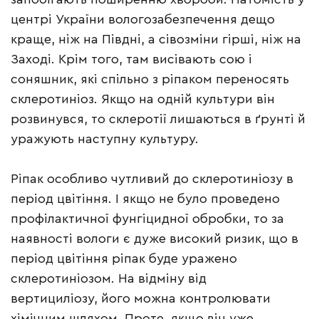
центрі України вологозабезпечення дещо
краще, ніж на Півдні, а сівозміни гірші, ніж на
Заході. Крім того, там висівають сою і
соняшник, які спільно з ріпаком переносять
склеротиніоз. Якщо на одній культури він
розвинувся, то склеротії лишаються в ґрунті й
уражують наступну культуру.
Ріпак особливо чутливий до склеротиніозу в
період цвітіння. І якщо не було проведено
профілактичної фунгіцидної обробки, то за
наявності вологи є дуже високий ризик, що в
період цвітіння ріпак буде уражено
склеротиніозом. На відміну від
вертициліозу, його можна контролювати
хімічним шляхом. Проте, якщо він уже