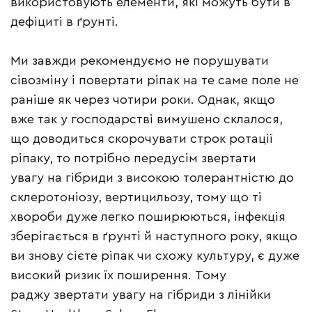
використовують елементи, які можуть бути в
дефіциті в ґрунті.
Ми завжди рекомендуємо не порушувати
сівозміну і повертати ріпак на те саме поле не
раніше як через чотири роки. Однак, якщо
вже так у господарстві вимушено склалося,
що доводиться скорочувати строк ротації
ріпаку, то потрібно передусім звертати
увагу на гібриди з високою толерантністю до
склеротоніозу, вертицильозу, тому що ті
хвороби дуже легко поширюються, інфекція
зберігається в ґрунті й наступного року, якщо
ви знову сієте ріпак чи схожу культуру, є дуже
високий ризик їх поширення. Тому
раджу звертати увагу на гібриди з лінійки