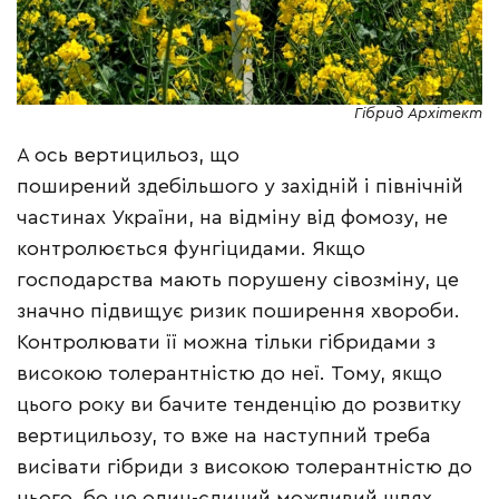
Гібрид Архітект
А ось вертицильоз, що
поширений здебільшого у західній і північній
частинах України, на відміну від фомозу, не
контролюється фунгіцидами. Якщо
господарства мають порушену сівозміну, це
значно підвищує ризик поширення хвороби.
Контролювати її можна тільки гібридами з
високою толерантністю до неї. Тому, якщо
цього року ви бачите тенденцію до розвитку
вертицильозу, то вже на наступний треба
висівати гібриди з високою толерантністю до
нього, бо це один-єдиний можливий шлях