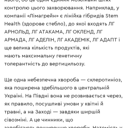
контролю цього захворювання. Наприклад, у
компанії «Лімагрейн» є лінійка гібридів Stem
Health (здорове стебло), до якої входять ЛГ
АРНОЛЬД, ЛГ АТАКАМА, ЛГ ОКЛЕНД, ЛГ
АРМАДА, ЛГ АДЕЛІН, ЛГ АКАДЕМІК, ЛГ АДАПТ і
ще велика кількість продуктів, які
мають максимальну генетичну
толерантність до вертицильозу.
Ще одна небезпечна хвороба — склеротиніоз,
яка поширена здебільшого в центральній
Україні. На Півдні вона не розвивається через,
як правило, посушливі умови у квітні й
травні, а на Заході — завдяки ширшій
сівозміні. А це чинники, що
запобігають поширенню хвороби. Натомість у