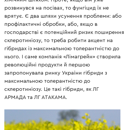
розвинувся на посівах, то фунгіцид їх не
врятує. Є два шляхи усунення проблеми: або
профілактичні обробки, або, якщо в
господарстві є потенційний ризик поширення
склеротиніозу, то треба робити акцент на
гібридах із максимальною толерантністю до
нього. І саме компанія «Лімагрейн» створила
революційні продукти й першою
запропонувала ринку України гібриди з
максимальною толерантністю до
склеротиніозу. Це такі гібриди, як ЛГ
АРМАДА та ЛГ АТАКАМА.