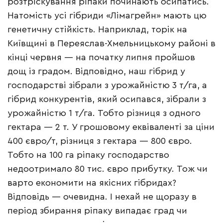
розтріскування ріпаки починають осипатись.
Натомість усі гібриди «Лімагрейн» мають цю
генетичну стійкість. Наприклад, торік на
Київщині в Переяслав-Хмельницькому районі в
кінці червня — на початку липня пройшов
дощ із градом. Відповідно, наш гібрид у
господарстві зібрали з урожайністю 3 т/га, а
гібрид конкурентів, який осипався, зібрали з
урожайністю 1 т/га. Тобто різниця з одного
гектара — 2 т. У грошовому еквіваленті за ціни
400 євро/т, різниця з гектара — 800 євро.
Тобто на 100 га ріпаку господарство
недоотримало 80 тис. євро прибутку. Тож чи
варто економити на якісних гібридах?
Відповідь — очевидна. І нехай не щоразу в
період збирання ріпаку випадає град чи