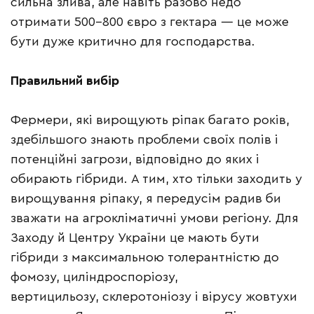
сильна злива, але навіть разово недо
отримати 500–800 євро з гектара — це може
бути дуже критично для господарства.
Правильний вибір
Фермери, які вирощують ріпак багато років,
здебільшого знають проблеми своїх полів і
потенційні загрози, відповідно до яких і
обирають гібриди. А тим, хто тільки заходить у
вирощування ріпаку, я передусім радив би
зважати на агрокліматичні умови регіону. Для
Заходу й Центру України це мають бути
гібриди з максимальною толерантністю до
фомозу, циліндроспоріозу,
вертицильозу, склеротоніозу і вірусу жовтухи