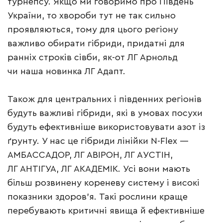
турнепсу. Якщо ми говоримо про Південь
України, то хвороби тут не так сильно
проявляються, тому для цього регіону
важливо обирати гібриди, придатні для
ранніх строків сівби, як-от ЛГ Арнольд
чи наша новинка ЛГ Адапт.
Також для центральних і південних регіонів
будуть важливі гібриди, які в умовах посухи
будуть ефективніше використовувати азот із
ґрунту. У нас це гібриди лінійки N-Flex —
АМБАССАДОР, ЛГ АВІРОН, ЛГ АУСТІН,
ЛГ АНТІГУА, ЛГ АКАДЕМІК. Усі вони мають
більш розвинену кореневу систему і високі
показники здоров’я. Такі рослини краще
перебувають критичні явища й ефективніше