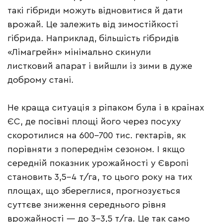
такі гібриди можуть відновитися й дати
врожай. Це залежить від зимостійкості
гібрида. Наприклад, більшість гібридів
«Лімагрейн» мінімально скинули
листковий апарат і вийшли із зими в дуже
доброму стані.
Не краща ситуація з ріпаком була і в країнах
ЄС, де посівні площі його через посуху
скоротилися на 600–700 тис. гектарів, як
порівняти з попереднім сезоном. І якщо
середній показник урожайності у Європі
становить 3,5–4 т/га, то цього року на тих
площах, що збереглися, прогнозується
суттєве зниження середнього рівня
врожайності — до 3–3,5 т/га. Це так само