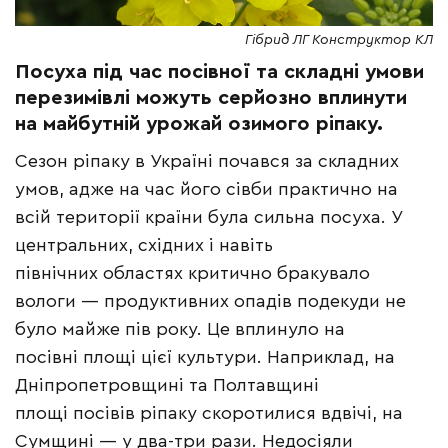
Гібрид ЛГ Конструктор КЛ
Посуха під час посівної та складні умови
перезимівлі можуть серйозно вплинути
на майбутній урожай озимого ріпаку.
Cезон ріпаку в Україні почався за складних
умов, адже на час його сівби практично на
всій території країни була сильна посуха. У
центральних, східних і навіть
північних областях критично бракувало
вологи — продуктивних опадів подекуди не
було майже пів року. Це вплинуло на
посівні площі цієї культури. Наприклад, на
Дніпропетровщині та Полтавщині
площі посівів ріпаку скоротилися вдвічі, на
Сумщині — у два-три рази. Недосіяли