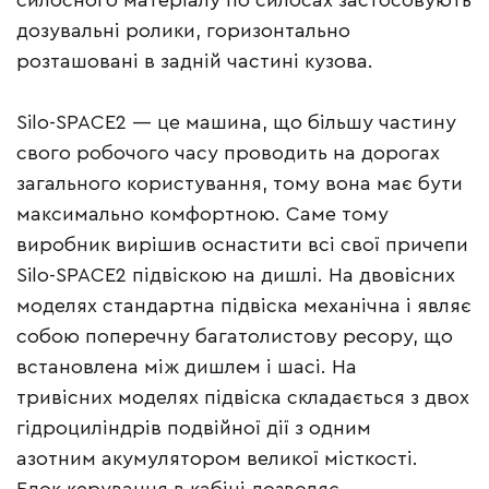
силосного матеріалу по силосах застосовують
дозувальні ролики, горизонтально
розташовані в задній частині кузова.
Silo-SPACE2 — це машина, що більшу частину
свого робочого часу проводить на дорогах
загального користування, тому вона має бути
максимально комфортною. Саме тому
виробник вирішив оснастити всі свої причепи
Silo-SPACE2 підвіскою на дишлі. На двовісних
моделях стандартна підвіска механічна і являє
собою поперечну багатолистову ресору, що
встановлена між дишлем і шасі. На
тривісних моделях підвіска складається з двох
гідроциліндрів подвійної дії з одним
азотним акумулятором великої місткості.