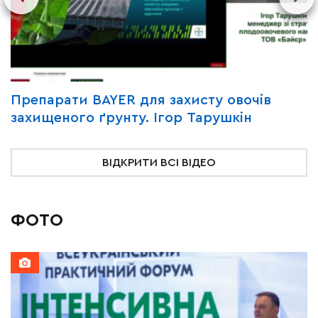
Y
Препарати BAYER для захисту овочів
В
захищеного ґрунту. Ігор Тарушкін
«
ВІДКРИТИ ВСІ ВІДЕО
ФОТО