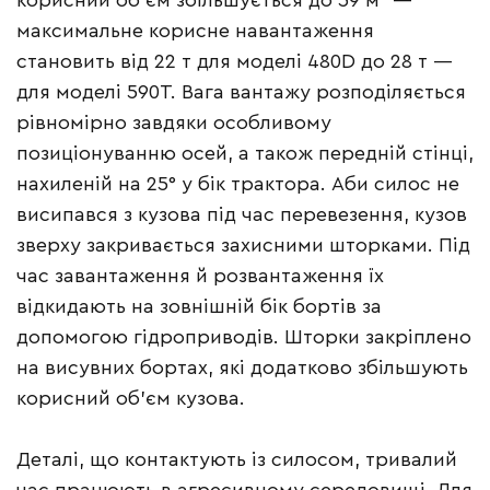
корисний об’єм збільшується до 59 м³ —
максимальне корисне навантаження
становить від 22 т для моделі 480D до 28 т —
для моделі 590T. Вага вантажу розподіляється
рівномірно завдяки особливому
позиціонуванню осей, а також передній стінці,
нахиленій на 25° у бік трактора. Аби силос не
висипався з кузова під час перевезення, кузов
зверху закривається захисними шторками. Під
час завантаження й розвантаження їх
відкидають на зовнішній бік бортів за
допомогою гідроприводів. Шторки закріплено
на висувних бортах, які додатково збільшують
корисний об’єм кузова.
Деталі, що контактують із силосом, тривалий