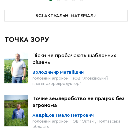
ВСІ АКТУАЛЬНІ МАТЕРІАЛИ
ТОЧКА ЗОРУ
Піски не пробачають шаблонних
рішень
Володимир Матвіїшин
головний агроном ТзОВ "Жовківський
племптахорепродуктор"
Точне землеробство не працює без
агронома
Андріцов Павло Петрович
головний агроном ТОВ "Октан", Полтавська
область