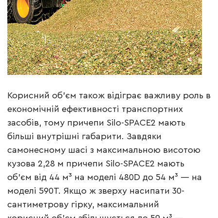
Корисний об’єм також відіграє важливу роль в
економічній ефективності транспортних
засобів, тому причепи Silo-SPACE2 мають
більші внутрішні габарити. Завдяки
самонесному шасі з максимальною висотою
кузова 2,28 м причепи Silo-SPACE2 мають
об’єм від 44 м³ на моделі 480D до 54 м³ — на
моделі 590T. Якщо ж зверху насипати 30-
сантиметрову гірку, максимальний