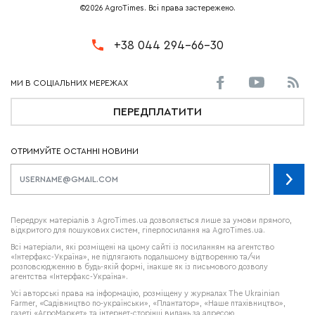
©2026 AgroTimes. Всі права застережено.
+38 044 294-66-30
ПЕРЕДПЛАТИТИ
ОТРИМУЙТЕ ОСТАННІ НОВИНИ
Передрук матеріалів з AgroTimes.ua дозволяється лише за умови прямого,
відкритого для пошукових систем, гіперпосилання на AgroTimes.ua.
Всі матеріали, які розміщені на цьому сайті із посиланням на агентство
«Інтерфакс-Україна», не підлягають подальшому відтворенню та/чи
розповсюдженню в будь-якій формі, інакше як із письмового дозволу
агентства «Інтерфакс-Україна».
Усі авторські права на інформацію, розміщену у журналах
The Ukrainian
Farmer
, «Садівництво по-українськи», «Плантатор», «Наше птахівництво»,
газеті «АгроМаркет» та інтернет-сторінці видань за адресою