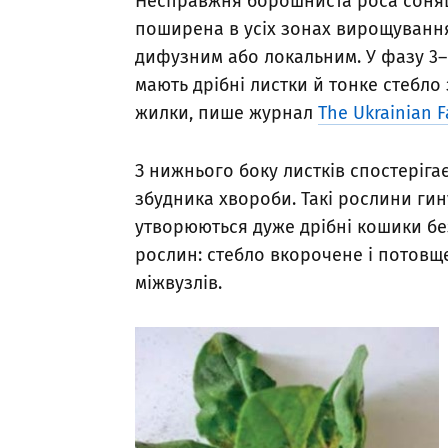
Несправжня борошниста роса соняшник
поширена в усіх зонах вирощуванн
дифузним або локальним. У фазу 3–6
мають дрібні листки й тонке стебл
жилки, пише журнал
The Ukrainian 
З нижнього боку листків спостеріг
збудника хвороби. Такі рослини гин
утворюються дуже дрібні кошики бе
рослин: стебло вкорочене і потовщ
міжвузлів.