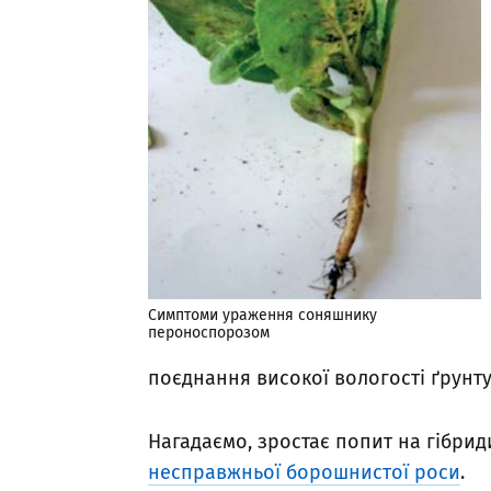
Симптоми ураження соняшнику
пероноспорозом
поєднання високої вологості ґрунту 
Нагадаємо, зростає попит на гібри
несправжньої борошнистої роси
.