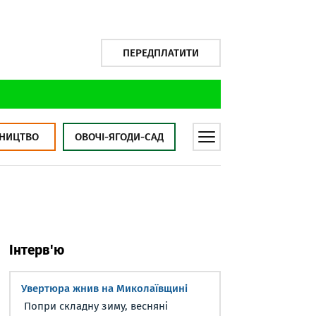
ПЕРЕДПЛАТИТИ
НИЦТВО
ОВОЧІ-ЯГОДИ-САД
Інтерв'ю
Увертюра жнив на Миколаївщині
Попри складну зиму, весняні