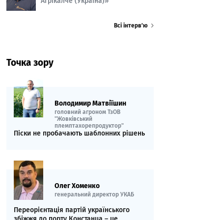
Агрікалче (Україна)»
Всі інтерв’ю
Точка зору
Володимир Матвіїшин
головний агроном ТзОВ
"Жовківський
племптахорепродуктор"
Піски не пробачають шаблонних рішень
Олег Хоменко
генеральний директор УКАБ
Переорієнтація партій українського
збіжжя до порту Констанца – це