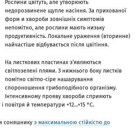
Рослини цвітуть, але утворюють
недорозвинене щупле насіння. За прихованої
форм и хвороби зовнішніх симптомів
непомітно, але рослини мають низьку
продуктивність. Локальне ураження (вторинне)
найчастіше відбувається після цвітіння.
На листкових пластинах з’являються
світлозелені плями. З нижнього боку листків
помітно світло-сіре нашарування
спороношення грибоподібного організму.
Інтенсивному прояву хвороби сприяють
і повітря й температури +12…+15 °С.
ди соняшнику
з максимальною стійкістю до