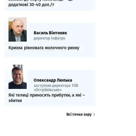
додаткові 30-40 дол./т
Василь Вінтоняк
директор Інфагро
Крихка рівновага молочного ринку
Олександр Люлька
заступник директора ТОВ
«Острійківське»
Які телиці приносять прибутки, а які ‒
збитки
Всі точки зору