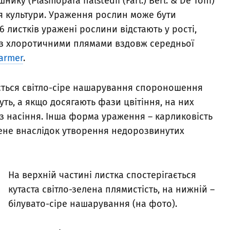
у (Plasmopara halstedii (Farl.) Berl. & De Toni)
я культури. Ураження рослин може бути
 листків уражені рослини відстають у рості,
о з хлоротичними плямами вздовж середньої
Farmer
.
ається світло-сіре нашарування спороношення
уть, а якщо досягають фази цвітіння, на них
з насіння. Інша форма ураження – карликовість
ене внаслідок утворення недорозвинутих
На верхній частині листка спостерігається
кутаста світло-зелена плямистість, на нижній –
білувато-сіре нашарування (на фото).