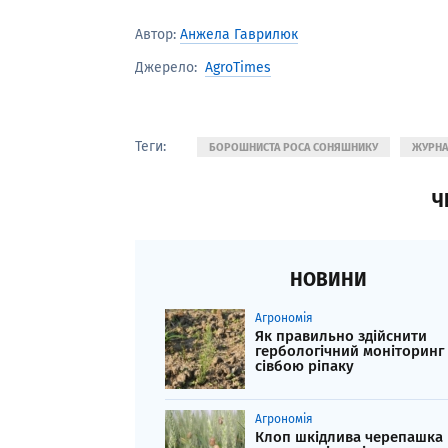
Автор:
Анжела Гаврилюк
AgroTimes
Джерело:
Теги:
БОРОШНИСТА РОСА СОНЯШНИКУ
ЖУРНА
Ч
НОВИНИ
Агрономія
Як правильно здійснити
гербологічний моніторинг
сівбою ріпаку
Агрономія
Клоп шкідлива черепашка