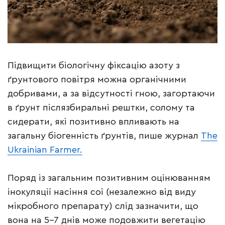
Підвищити біологічну фіксацію азоту з
ґрунтового повітря можна органічними
добривами, а за відсутності гною, загортаючи
в ґрунт післязбиральні рештки, солому та
сидерати, які позитивно впливають на
загальну біогенність ґрунтів, пише журнал
The
Ukrainian Farmer.
Поряд із загальним позитивним оцінюванням
інокуляції насіння сої (незалежно від виду
мікробного препарату) слід зазначити, що
вона на 5–7 днів може подовжити вегетацію