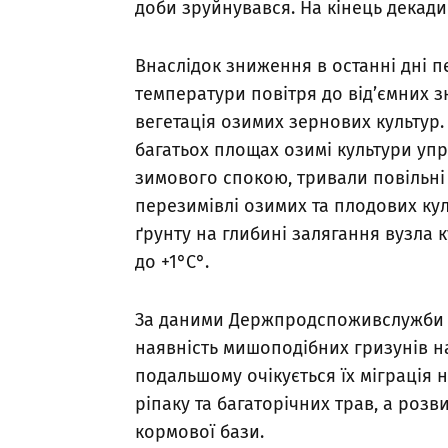
доби зруйнувався. На кінець декади 
Внаслідок зниження в останні дні 
температури повітря до від’ємних з
вегетація озимих зернових культур.
багатьох площах озимі культури уп
зимового спокою, тривали повільні
перезимівлі озимих та плодових кул
ґрунту на глибині залягання вузла к
до +1°С°.
За даними Держпродспоживслужби ре
наявність мишоподібних гризунів на
подальшому очікується їх міграція 
ріпаку та багаторічних трав, а роз
кормової бази.