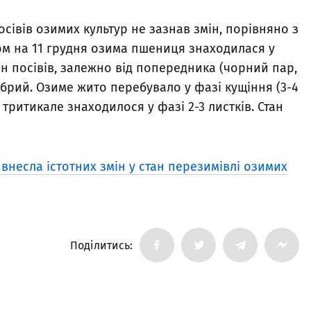
осівів озимих культур не зазнав змін, порівняно з
ом на 11 грудня озима пшениця знаходилася у
тан посівів, залежно від попередника (чорний пар,
добрий. Озиме жито перебувало у фазі кущіння (3-4
 тритикале знаходилося у фазі 2-3 листків. Стан
внесла істотних змін у стан перезимівлі озимих
Поділитись: