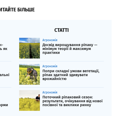
ИТАЙТЕ БІЛЬШЕ
СТАТТІ
Агрономія
н-
Досвід вирощування ріпаку —
ь як
мінімум теорії й максимум
практики
Агрономія
Попри складні умови вегетації,
альні
ріпак здатний здивувати
врожайністю
Агрономія
Поточний ріпаковий сезон:
результати, очікування від нової
орми
посівної та виклики ринку