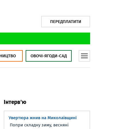
ПЕРЕДПЛАТИТИ
НИЦТВО
ОВОЧІ-ЯГОДИ-САД
Інтерв'ю
Увертюра жнив на Миколаївщині
Попри складну зиму, весняні