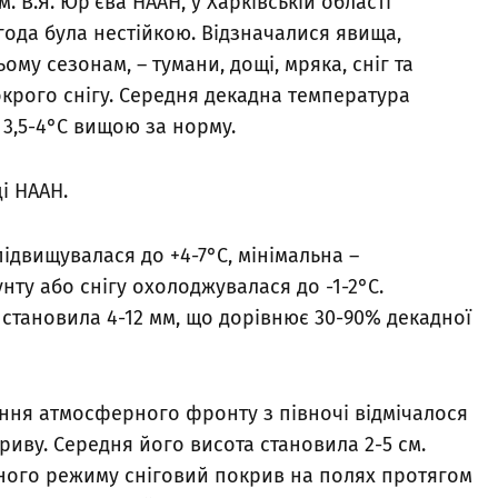
. В.Я. Юр’єва НААН, у Харківській області
ода була нестійкою. Відзначалися явища,
ому сезонам, – тумани, дощі, мряка, сніг та
окрого снігу. Середня декадна температура
а 3,5-4°С вищою за норму.
і НААН.
ідвищувалася до +4-7°С, мінімальна –
нту або снігу охолоджувалася до -1-2°С.
а становила 4-12 мм, що дорівнює 30-90% декадної
ння атмосферного фронту з півночі відмічалося
иву. Середня його висота становила 2-5 см.
ного режиму сніговий покрив на полях протягом