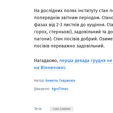
На дослідних полях інституту стан п
попереднім звітним періодом. Стан
фазах від 2-3 листків до кущіння. С
горох, стерньові), задовільний та 
пагони). Стан посівів добрий. Озиме
посівів переважно задовільний.
Нагадаємо,
перша декада грудня не 
на Вінниччині
.
Автор:
Анжела Гаврилюк
AgroTimes
Джерело:
Теги:
СТАН ОЗИМИХ