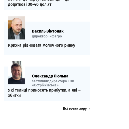
додаткові 30-40 дол./т
Василь Вінтоняк
директор Інфагро
Крихка рівновага молочного ринку
Олександр Люлька
заступник директора ТОВ
«Острійківське»
Які телиці приносять прибутки, а які ‒
збитки
Всі точки зору