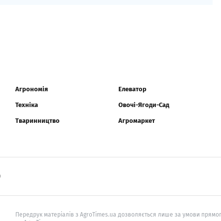
Агрономія
Елеватор
Техніка
Овочі-Ягоди-Сад
Тваринництво
Агромаркет
0
Передрук матеріалів з AgroTimes.ua дозволяється лише за умови прямог