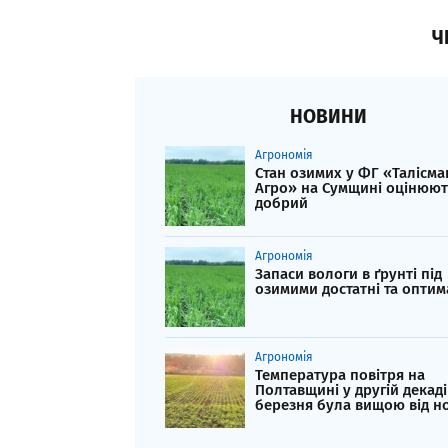
Ч
НОВИНИ
Агрономія
Стан озимих у ФГ «Талісма
Агро» на Сумщині оцінюют
добрий
Агрономія
Запаси вологи в ґрунті під
озимими достатні та оптим
Агрономія
Температура повітря на
Полтавщині у другій декаді
березня була вищою від н