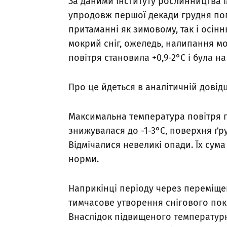
За даними Інституту рослинництва ім
упродовж першої декади грудня пог
притаманні як зимовому, так і осіннь
мокрий сніг, ожеледь, налипання м
повітря становила +0,9-2°С і була н
Про це йдеться в аналітичній довідц
Максимальна температура повітря п
знижувалася до -1-3°С, поверхня ґру
Відмічалися невеликі опади. Їх сум
норми.
Наприкінці періоду через переміще
тимчасове утворення снігового покр
Внаслідок підвищеного температур