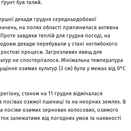
ґрунт був талий.
першої декади грудня середньодобової
начень, на полях області припинилася активна
 Проте завдяки теплій для грудня погоді, на
родовж декади перебували у стані неглибокого
 ростові процеси. Загрозливих явищ для
ьтур не спостерігалося. Мінімальна температура
ущіння озимих культур (3 см) була у межах від 0°С
гіону, станом на 11 грудня відмічалася
 посівах озимої пшениці та на неорних землях. В
на посіви озимих зернових колосових, озимого
виток залежатиме від погодних умов та наявності