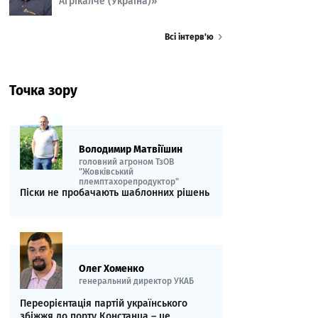
Агрікалче (Україна)»
Всі інтерв’ю
Точка зору
Володимир Матвіїшин
головний агроном ТзОВ
"Жовківський
племптахорепродуктор"
Піски не пробачають шаблонних рішень
Олег Хоменко
генеральний директор УКАБ
Переорієнтація партій українського
збіжжя до порту Констанца – це