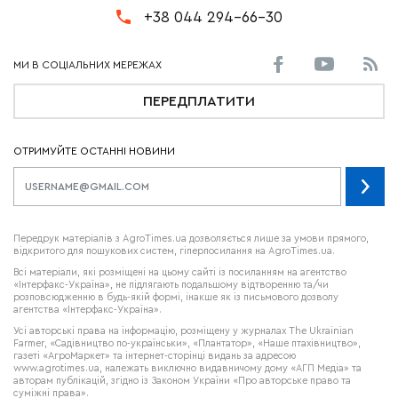
+38 044 294-66-30
ПЕРЕДПЛАТИТИ
ОТРИМУЙТЕ ОСТАННІ НОВИНИ
Передрук матеріалів з AgroTimes.ua дозволяється лише за умови прямого,
відкритого для пошукових систем, гіперпосилання на AgroTimes.ua.
Всі матеріали, які розміщені на цьому сайті із посиланням на агентство
«Інтерфакс-Україна», не підлягають подальшому відтворенню та/чи
розповсюдженню в будь-якій формі, інакше як із письмового дозволу
агентства «Інтерфакс-Україна».
Усі авторські права на інформацію, розміщену у журналах
The Ukrainian
Farmer
, «Садівництво по-українськи», «Плантатор», «Наше птахівництво»,
газеті «АгроМаркет» та інтернет-сторінці видань за адресою
www.agrotimes.ua,
належать виключно видавничому дому «АГП Медіа» та
авторам публікацій, згідно із Законом України «Про авторське право та
суміжні права».