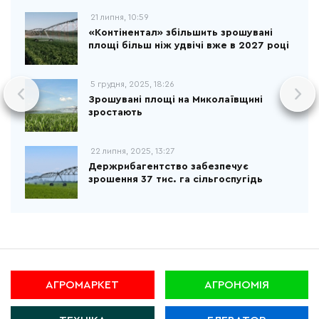
21 липня, 10:59
«Контінентал» збільшить зрошувані
площі більш ніж удвічі вже в 2027 році
5 грудня, 2025, 18:26
Зрошувані площі на Миколаївщині
зростають
22 липня, 2025, 13:27
Держрибагентство забезпечує
зрошення 37 тис. га сільгоспугідь
АГРОМАРКЕТ
АГРОНОМІЯ