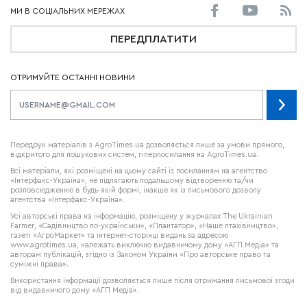
ПЕРЕДПЛАТИТИ
ОТРИМУЙТЕ ОСТАННІ НОВИНИ
Передрук матеріалів з AgroTimes.ua дозволяється лише за умови прямого,
відкритого для пошукових систем, гіперпосилання на AgroTimes.ua.
Всі матеріали, які розміщені на цьому сайті із посиланням на агентство
«Інтерфакс-Україна», не підлягають подальшому відтворенню та/чи
розповсюдженню в будь-якій формі, інакше як із письмового дозволу
агентства «Інтерфакс-Україна».
Усі авторські права на інформацію, розміщену у журналах
The Ukrainian
Farmer
, «Садівництво по-українськи», «Плантатор», «Наше птахівництво»,
газеті «АгроМаркет» та інтернет-сторінці видань за адресою
www.agrotimes.ua,
належать виключно видавничому дому «АГП Медіа» та
авторам публікацій, згідно із Законом України «Про авторське право та
суміжні права».
Використання інформації дозволяється лише після отримання письмової згоди
від видавничого дому «АГП Медіа».