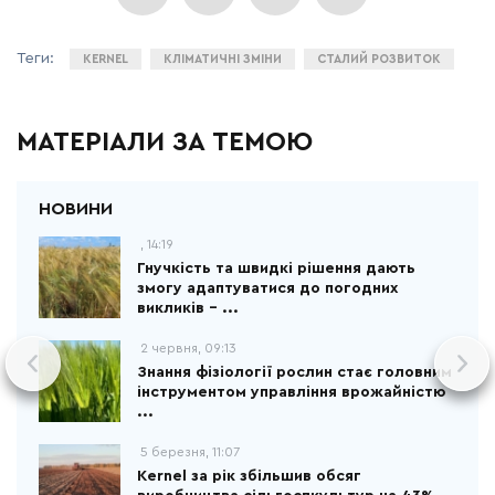
KERNEL
КЛІМАТИЧНІ ЗМІНИ
СТАЛИЙ РОЗВИТОК
МАТЕРІАЛИ ЗА ТЕМОЮ
, 14:19
Гнучкість та швидкі рішення дають
змогу адаптуватися до погодних
викликів – ...
2 червня, 09:13
Знання фізіології рослин стає головним
інструментом управління врожайністю
...
5 березня, 11:07
Kernel за рік збільшив обсяг