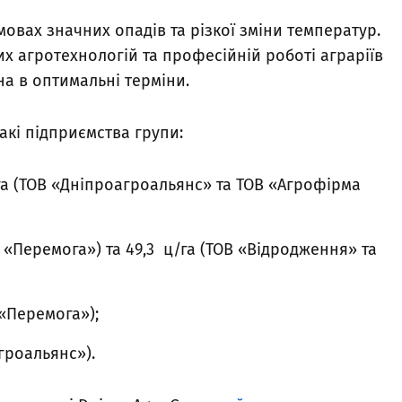
овах значних опадів та різкої зміни температур.
х агротехнологій та професійній роботі аграріїв
а в оптимальні терміни.
акі підприємства групи:
/га (ТОВ «Дніпроагроальянс» та ТОВ «Агрофірма
В «Перемога») та 49,3 ц/га (ТОВ «Відродження» та
 «Перемога»);
агроальянс»).