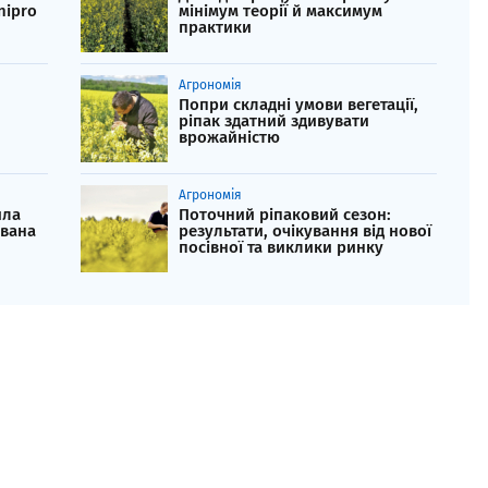
nipro
мінімум теорії й максимум
практики
Агрономія
Попри складні умови вегетації,
ріпак здатний здивувати
врожайністю
Агрономія
ила
Поточний ріпаковий сезон:
звана
результати, очікування від нової
посівної та виклики ринку