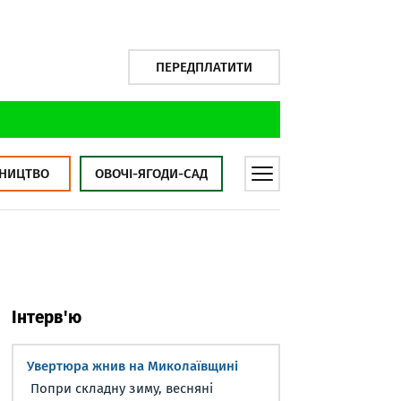
ПЕРЕДПЛАТИТИ
НИЦТВО
ОВОЧІ-ЯГОДИ-САД
Інтерв'ю
Увертюра жнив на Миколаївщині
Попри складну зиму, весняні