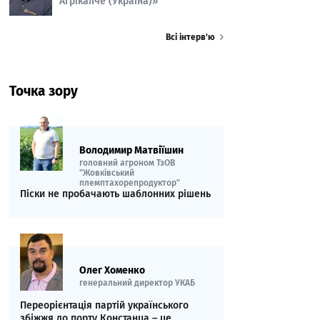
Агрікалче (Україна)»
Всі інтерв’ю
Точка зору
Володимир Матвіїшин
головний агроном ТзОВ
"Жовківський
племптахорепродуктор"
Піски не пробачають шаблонних рішень
Олег Хоменко
генеральний директор УКАБ
Переорієнтація партій українського
збіжжя до порту Констанца – це