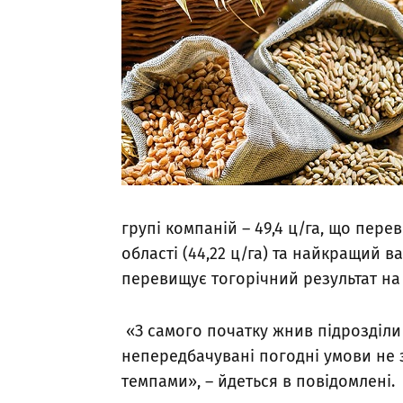
групі компаній – 49,4 ц/га, що пер
області (44,22 ц/га) та найкращий в
перевищує тогорічний результат на
«З самого початку жнив підрозділи
непередбачувані погодні умови не
темпами», – йдеться в повідомлені.