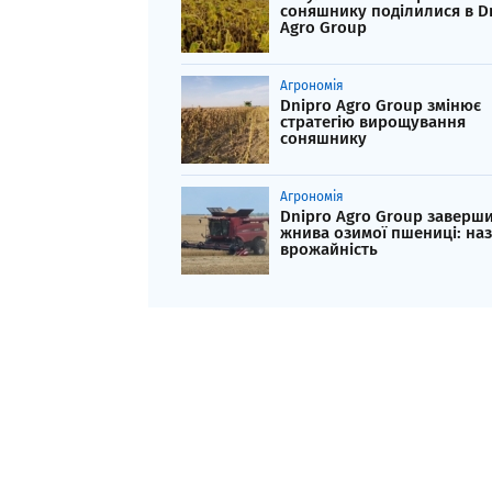
соняшнику поділилися в D
Agro Group
Агрономія
Dnipro Agro Group змінює
стратегію вирощування
соняшнику
Агрономія
Dnipro Agro Group заверш
жнива озимої пшениці: на
врожайність