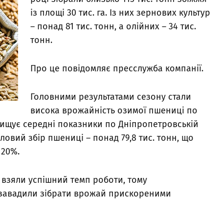
із площі 30 тис. га. Із них зернових культур
– понад 81 тис. тонн, а олійних – 34 тис.
тонн.
Про це повідомляє пресслужба компанії.
Головними результатами сезону стали
висока врожайність озимої пшениці по
евищує середні показники по Дніпропетровській
аловий збір пшениці – понад 79,8 тис. тонн, що
 20%.
 взяли успішний темп роботи, тому
 завадили зібрати врожай прискореними