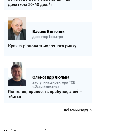
додаткові 30-40 дол./т
Василь Вінтоняк
директор Інфагро
Крихка рівновага молочного ринку
Олександр Люлька
заступник директора ТОВ
«Острійківське»
Які телиці приносять прибутки, а які ‒
збитки
Всі точки зору