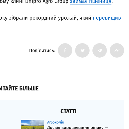
ому клині Dnipro Agro Group
займає пшениця
.
року зібрали рекордний урожай, який
перевищив
Поділитись:
ИТАЙТЕ БІЛЬШЕ
СТАТТІ
Агрономія
Досвід вирощування ріпаку —