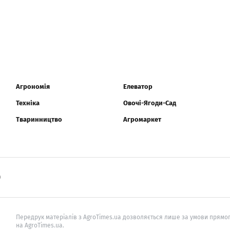
Агрономія
Елеватор
Техніка
Овочі-Ягоди-Сад
Тваринництво
Агромаркет
0
Передрук матеріалів з AgroTimes.ua дозволяється лише за умови прямог
на AgroTimes.ua.