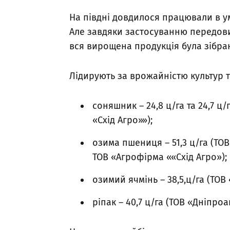
На півдні довдилося працювали в ум
Але завдяки застосуванню передови
вся вирощена продукція була зібран
Лідирують за врожайністю культур т
соняшник – 24,8 ц/га та 24,7 ц
«Схід Агро»»);
озима пшениця – 51,3 ц/га (ТО
ТОВ «Агрофірма ««Схід Агро»);
озимий ячмінь – 38,5,ц/га (ТОВ
ріпак – 40,7 ц/га (ТОВ «Дніпро