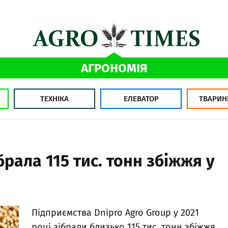
АГРОНОМІЯ
ТЕХНІКА
ЕЛЕВАТОР
ТВАРИН
брала 115 тис. тонн збіжжя у
Підприємства Dnipro Agro Group у 2021
році зібрали близько 115 тис. тонн збіжжя