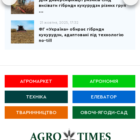
Для диверсифікації ризиків слід
висівати гібриди кукурудзи різних груп
...
21 жовтня, 2025, 17:32
ФГ «Україна» обирає гібриди
кукурудзи, адаптовані під технологію
no-till
АГРОМАРКЕТ
АГРОНОМІЯ
ТЕХНІКА
ЕЛЕВАТОР
ТВАРИННИЦТВО
ОВОЧІ-ЯГОДИ-САД