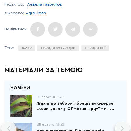
Редактор:
Анжела Гаврилюк
Джерело:
AgroTimes
BAYER
ГІБРИДИ КУКУРУДЗИ
ГІБРИДИ СОЇ
МАТЕРІАЛИ ЗА ТЕМОЮ
31 березня, 18:35
Підхід до вибору гібридів кукурудзи
скоригували у ФГ «Авангард-Т» на ...
25 лютого, 15:43