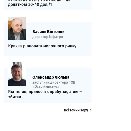
додаткові 30-40 дол./т
Василь Вінтоняк
директор Інфагро
Крихка рівновага молочного ринку
Олександр Люлька
заступник директора ТОВ
«Острійківське»
Які телиці приносять прибутки, а які ‒
збитки
Всі точки зору