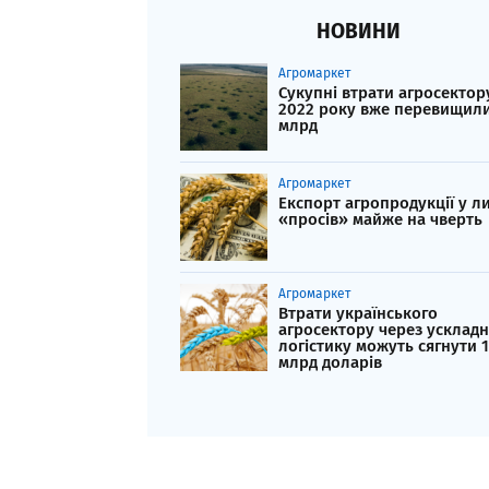
НОВИНИ
Агромаркет
Сукупні втрати агросектор
2022 року вже перевищили
млрд
Агромаркет
Експорт агропродукції у л
«просів» майже на чверть
Агромаркет
Втрати українського
агросектору через усклад
логістику можуть сягнути 1
млрд доларів