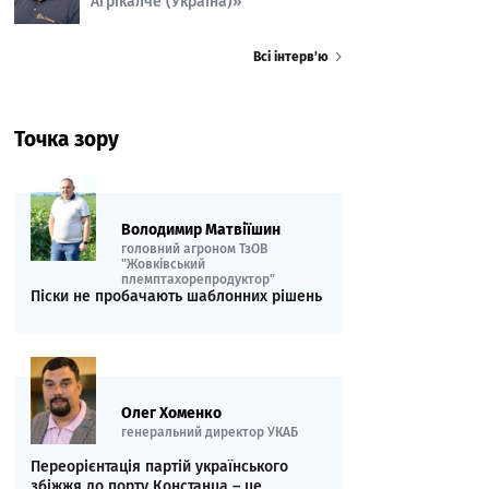
Агрікалче (Україна)»
Всі інтерв’ю
Точка зору
Володимир Матвіїшин
головний агроном ТзОВ
"Жовківський
племптахорепродуктор"
Піски не пробачають шаблонних рішень
Олег Хоменко
генеральний директор УКАБ
Переорієнтація партій українського
збіжжя до порту Констанца – це