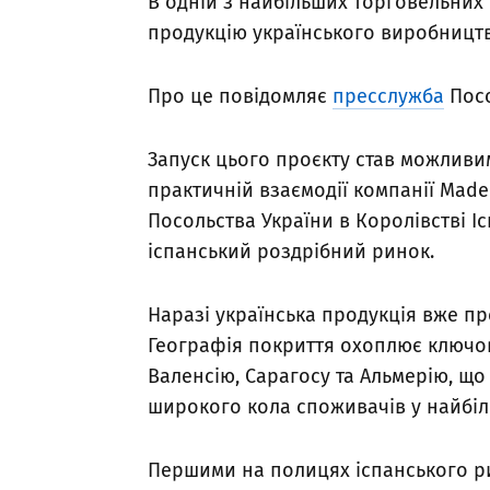
В одній з найбільших торговельних 
продукцію українського виробництв
Про це повідомляє
пресслужба
Посо
Запуск цього проєкту став можливи
практичній взаємодії компанії Made
Посольства України в Королівстві І
іспанський роздрібний ринок.
Наразі українська продукція вже пре
Географія покриття охоплює ключов
Валенсію, Сарагосу та Альмерію, що
широкого кола споживачів у найбіл
Першими на полицях іспанського ри