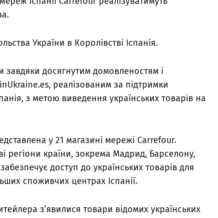
мереж Іспанії Carrefour реалізуватимуть
а.
льства України в Королівстві Іспанія.
м завдяки досягнутим домовленостям і
inUkraine.es, реалізованим за підтримки
спанія, з метою виведення українських товарів на
дставлена у 21 магазині мережі Carrefour.
і регіони країни, зокрема Мадрид, Барселону,
 забезпечує доступ до українських товарів для
ьших споживчих центрах Іспанії.
тейлера з’явилися товари відомих українських