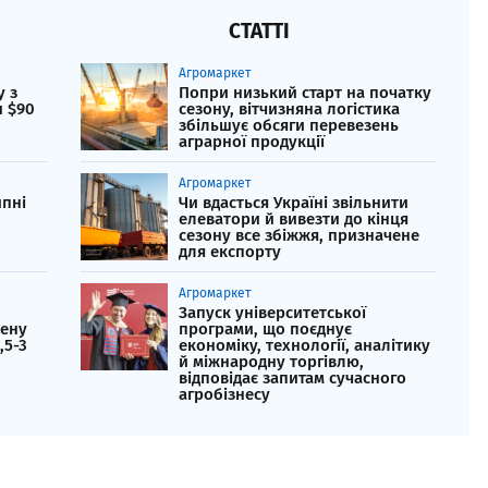
СТАТТІ
Агромаркет
у з
Попри низький старт на початку
 $90
сезону, вітчизняна логістика
збільшує обсяги перевезень
аграрної продукції
Агромаркет
ипні
Чи вдасться Україні звільнити
елеватори й вивезти до кінця
сезону все збіжжя, призначене
для експорту
Агромаркет
Запуск університетської
нену
програми, що поєднує
,5-3
економіку, технології, аналітику
й міжнародну торгівлю,
відповідає запитам сучасного
агробізнесу