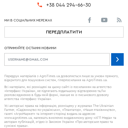
+38 044 294-66-30
ПЕРЕДПЛАТИТИ
ОТРИМУЙТЕ ОСТАННІ НОВИНИ
Передрук матеріалів з AgroTimes.ua дозволяється лише за умови прямого,
відкритого для пошукових систем, гіперпосилання на AgroTimes.ua.
Всі матеріали, які розміщені на цьому сайті із посиланням на агентство
«Інтерфакс-Україна», не підлягають подальшому відтворенню та/чи
розповсюдженню в будь-якій формі, інакше як із письмового дозволу
агентства «Інтерфакс-Україна».
Усі авторські права на інформацію, розміщену у журналах
The Ukrainian
Farmer
, «Садівництво по-українськи», «Плантатор», «Наше птахівництво»,
газеті «АгроМаркет» та інтернет-сторінці видань за адресою
www.agrotimes.ua,
належать виключно видавничому дому «АГП Медіа» та
авторам публікацій, згідно із Законом України «Про авторське право та
суміжні права».