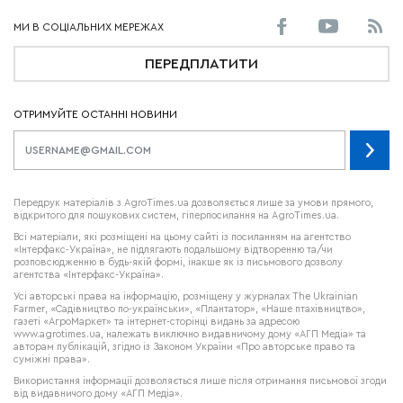
ПЕРЕДПЛАТИТИ
ОТРИМУЙТЕ ОСТАННІ НОВИНИ
Передрук матеріалів з AgroTimes.ua дозволяється лише за умови прямого,
відкритого для пошукових систем, гіперпосилання на AgroTimes.ua.
Всі матеріали, які розміщені на цьому сайті із посиланням на агентство
«Інтерфакс-Україна», не підлягають подальшому відтворенню та/чи
розповсюдженню в будь-якій формі, інакше як із письмового дозволу
агентства «Інтерфакс-Україна».
Усі авторські права на інформацію, розміщену у журналах
The Ukrainian
Farmer
, «Садівництво по-українськи», «Плантатор», «Наше птахівництво»,
газеті «АгроМаркет» та інтернет-сторінці видань за адресою
www.agrotimes.ua,
належать виключно видавничому дому «АГП Медіа» та
авторам публікацій, згідно із Законом України «Про авторське право та
суміжні права».
Використання інформації дозволяється лише після отримання письмової згоди
від видавничого дому «АГП Медіа».