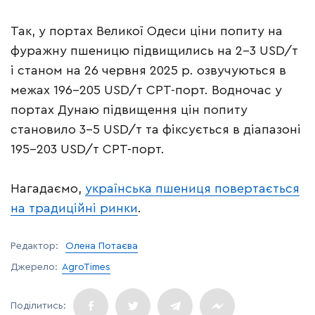
Так, у портах Великої Одеси ціни попиту на
фуражну пшеницю підвищились на 2-3 USD/т
і станом на 26 червня 2025 р. озвучуються в
межах 196-205 USD/т CPT-порт. Водночас у
портах Дунаю підвищення цін попиту
становило 3-5 USD/т та фіксується в діапазоні
195-203 USD/т CPT-порт.
Нагадаємо,
українська пшениця повертається
на традиційні ринки
.
Редактор:
Олена Потаєва
Джерело:
AgroTimes