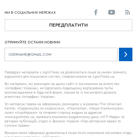
ПЕРЕДПЛАТИТИ
ОТРИМУЙТЕ ОСТАННІ НОВИНИ
Передрук матеріалів з AgroTimes.ua дозволяється лише за умови прямого,
відкритого для пошукових систем, гіперпосилання на AgroTimes.ua.
Всі матеріали, які розміщені на цьому сайті із посиланням на агентство
«Інтерфакс-Україна», не підлягають подальшому відтворенню та/чи
розповсюдженню в будь-якій формі, інакше як із письмового дозволу
агентства «Інтерфакс-Україна».
Усі авторські права на інформацію, розміщену у журналах
The Ukrainian
Farmer
, «Садівництво по-українськи», «Плантатор», «Наше птахівництво»,
газеті «АгроМаркет» та інтернет-сторінці видань за адресою
www.agrotimes.ua,
належать виключно видавничому дому «АГП Медіа» та
авторам публікацій, згідно із Законом України «Про авторське право та
суміжні права».
Використання інформації дозволяється лише після отримання письмової згоди