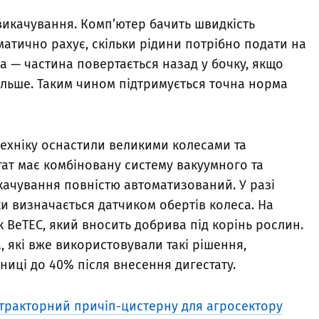
викачування. Комп’ютер бачить швидкість
атично рахує, скільки рідини потрібно подати на
а — частина повертається назад у бочку, якщо
ільше. Таким чином підтримується точна норма
ехніку оснастили великими колесами та
гат має комбіновану систему вакуумного та
качування повністю автоматизований. У разі
ки визначається датчиком обертів колеса. На
 BeTEC, який вносить добрива під корінь рослин.
 які вже використовували такі рішення,
иці до 40% після внесення дигестату.
 тракторний причіп-цистерну для агросектору