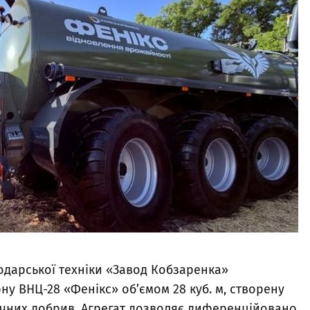
одарської техніки «Завод Кобзаренка»
у ВНЦ-28 «Фенікс» об’ємом 28 куб. м, створену
ічних добрив. Агрегат дозволяє диференційовано