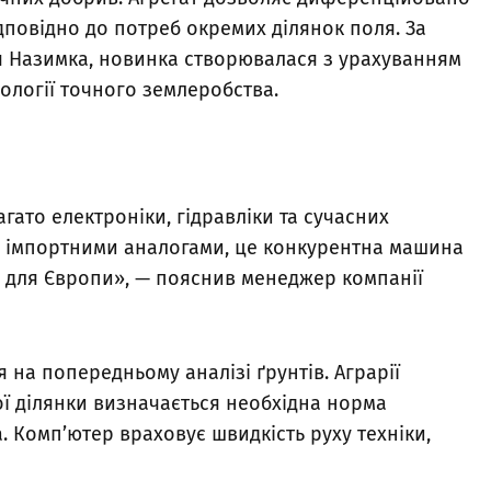
ідповідно до потреб окремих ділянок поля. За
я Назимка, новинка створювалася з урахуванням
нології точного землеробства.
гато електроніки, гідравліки та сучасних
з імпортними аналогами, це конкурентна машина
й для Європи», — пояснив менеджер компанії
на попередньому аналізі ґрунтів. Аграрії
ої ділянки визначається необхідна норма
га. Комп’ютер враховує швидкість руху техніки,