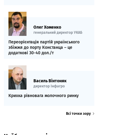
Олег Хоменко
генеральний директор УКАБ
Переорієнтація партій українського
збіжжя до порту Констанца – це
додаткові 30-40 дол./т
Василь Вінтоняк
директор Інфагро
Крихка рівновага молочного ринку
Всі точки зору