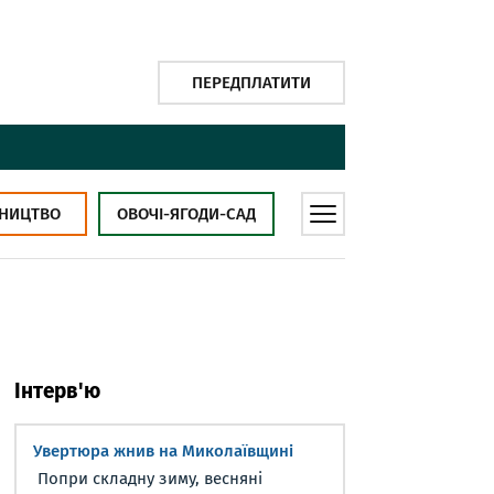
ПЕРЕДПЛАТИТИ
НИЦТВО
ОВОЧІ-ЯГОДИ-САД
Інтерв'ю
Увертюра жнив на Миколаївщині
Попри складну зиму, весняні