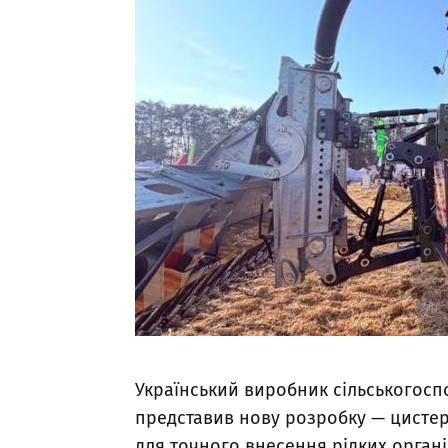
Український виробник сільськогосп
представив нову розробку — цистерн
для точного внесення рідких орган