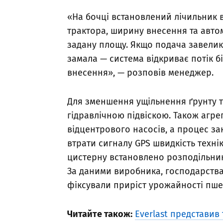
«На бочці встановлений лічильник 
трактора, ширину внесення та автом
задану площу. Якщо подача завелик
замала — система відкриває потік б
внесення», — розповів менеджер.
Для зменшення ущільнення ґрунту т
гідравлічною підвіскою. Також агре
відцентрового насосів, а процес за
втрати сигналу GPS швидкість техні
цистерну встановлено розподільник
За даними виробника, господарства,
фіксували приріст урожайності пшен
Читайте також:
Everlast представив