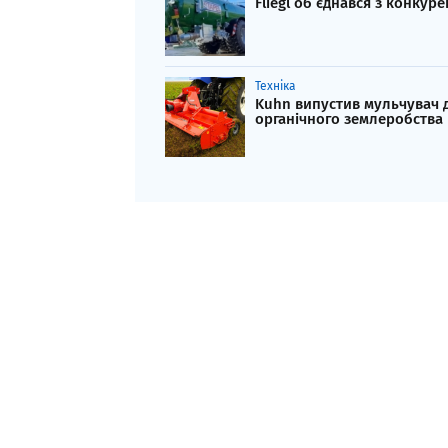
Fliegl об’єднався з конкур
Техніка
Kuhn випустив мульчувач 
органічного землеробства