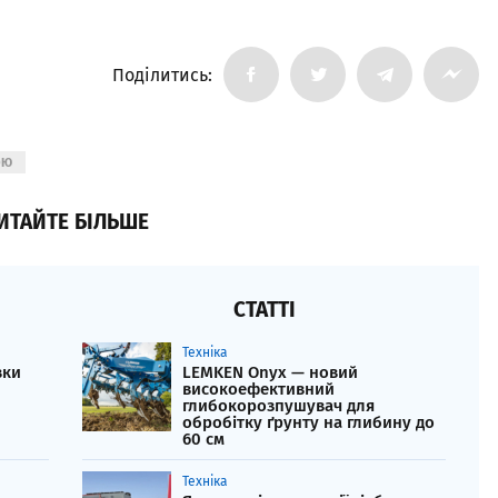
Поділитись:
ОЮ
ИТАЙТЕ БІЛЬШЕ
СТАТТІ
Техніка
вки
LEMKEN Onyx — новий
високоефективний
глибокорозпушувач для
обробітку ґрунту на глибину до
60 см
Техніка