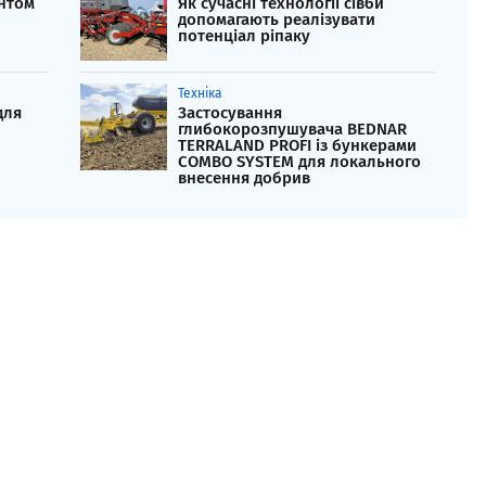
ентом
Як сучасні технології сівби
допомагають реалізувати
потенціал ріпаку
Техніка
для
Застосування
глибокорозпушувача BEDNAR
TERRALAND PROFI із бункерами
COMBO SYSTEM для локального
внесення добрив