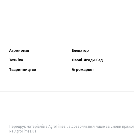
Агрономія
Елеватор
Техніка
Овочі-Ягоди-Сад
Тваринництво
Агромаркет
0
Передрук матеріалів з AgroTimes.ua дозволяється лише за умови прямог
на AgroTimes.ua.