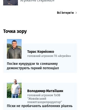
Агрікалче (Україна)»
Всі інтерв’ю
Точка зору
Тарас Корнієнко
головний агроном ГК «Агрейн»
Посіви кукурудзи та соняшнику
демонструють гарний потенціал
Володимир Матвіїшин
головний агроном ТзОВ
"Жовківський
племптахорепродуктор"
Піски не пробачають шаблонних рішень