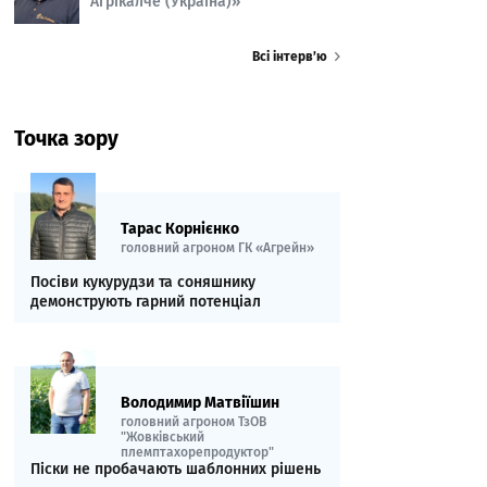
Агрікалче (Україна)»
Всі інтерв’ю
Точка зору
Тарас Корнієнко
головний агроном ГК «Агрейн»
Посіви кукурудзи та соняшнику
демонструють гарний потенціал
Володимир Матвіїшин
головний агроном ТзОВ
"Жовківський
племптахорепродуктор"
Піски не пробачають шаблонних рішень