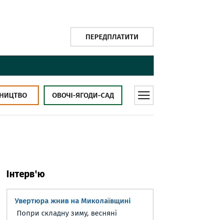
ПЕРЕДПЛАТИТИ
НИЦТВО
ОВОЧІ-ЯГОДИ-САД
Інтерв'ю
Увертюра жнив на Миколаївщині
Попри складну зиму, весняні