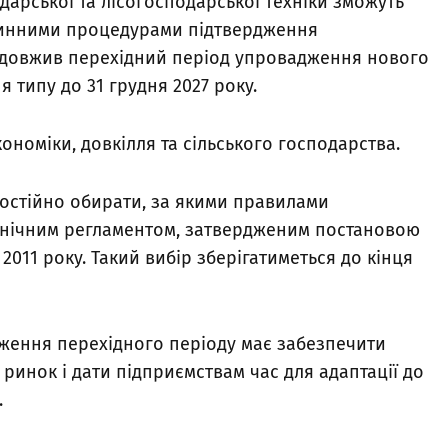
дарської та лісогосподарської техніки зможуть
чинними процедурами підтвердження
продовжив перехідний період упровадження нового
 типу до 31 грудня 2027 року.
кономіки, довкілля та сільського господарства.
остійно обирати, за якими правилами
ехнічним регламентом, затвердженим постановою
011 року. Такий вибір зберігатиметься до кінця
вження перехідного періоду має забезпечити
ринок і дати підприємствам час для адаптації до
.