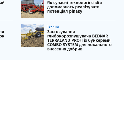
ий
Як сучасні технології сівби
допомагають реалізувати
потенціал ріпаку
Техніка
ня
Застосування
ок
глибокорозпушувача BEDNAR
TERRALAND PROFI із бункерами
COMBO SYSTEM для локального
внесення добрив