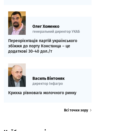
Олег Хоменко
генеральний директор УКАБ
Переорієнтація партій українського
збіжжя до порту Констанца – це
додаткові 30-40 дол./т
Василь Вінтоняк
директор Інфагро
Крихка рівновага молочного ринку
Всі точки зору