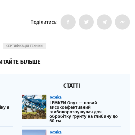
Поділитись:
СЕРТИФІКАЦІЯ ТЕХНІКИ
ИТАЙТЕ БІЛЬШЕ
СТАТТІ
Техніка
LEMKEN Onyx — новий
іку в
високоефективний
глибокорозпушувач для
обробітку ґрунту на глибину до
60 см
Техніка