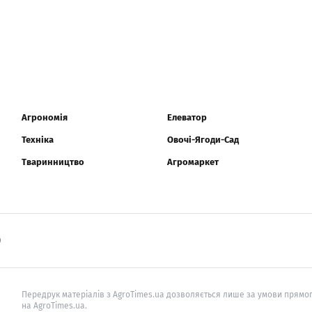
Агрономія
Елеватор
Техніка
Овочі-Ягоди-Сад
Тваринництво
Агромаркет
0
Передрук матеріалів з AgroTimes.ua дозволяється лише за умови прямог
на AgroTimes.ua.