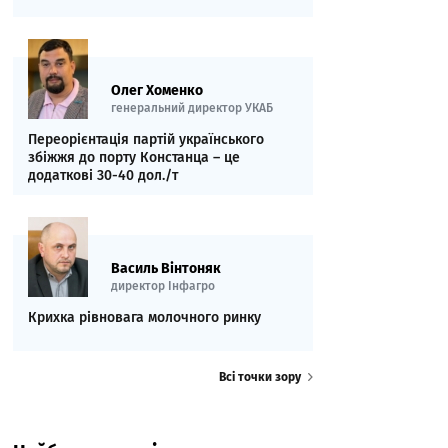
Олег Хоменко
генеральний директор УКАБ
Переорієнтація партій українського
збіжжя до порту Констанца – це
додаткові 30-40 дол./т
Василь Вінтоняк
директор Інфагро
Крихка рівновага молочного ринку
Всі точки зору