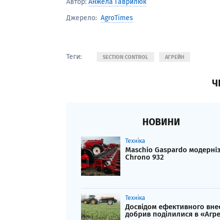
Автор:
Анжела Гаврилюк
AgroTimes
Джерело:
Теги:
SECTION CONTROL
АГРЕЙН
Ч
НОВИНИ
Техніка
Maschio Gaspardo модерні
Chrono 932
Техніка
Досвідом ефективного вне
добрив поділилися в «Агр