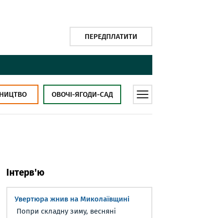
ПЕРЕДПЛАТИТИ
НИЦТВО
ОВОЧІ-ЯГОДИ-САД
Інтерв'ю
Увертюра жнив на Миколаївщині
Попри складну зиму, весняні