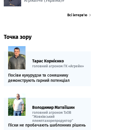
Агрікалче (Україна)»
Всі інтерв’ю
Точка зору
Тарас Корнієнко
головний агроном ГК «Агрейн»
Посіви кукурудзи та соняшнику
демонструють гарний потенціал
Володимир Матвіїшин
головний агроном ТзОВ
"Жовківський
племптахорепродуктор"
Піски не пробачають шаблонних рішень