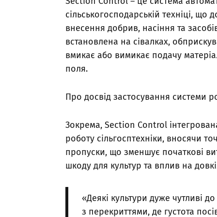
Section Control – це система автом
сільськогосподарській техніці, що д
внесення добрив, насіння та засобі
встановлена на сівалках, обприскув
вмикає або вимикає подачу матеріа
поля.
Про досвід застосування системи ро
Зокрема, Section Control інтегрован
роботу сільгосптехніки, вносячи точ
пропуски, що зменшує початкові вит
шкоду для культур та вплив на довкі
«Деякі культури дуже чутливі до
з перекриттями, де густота пос