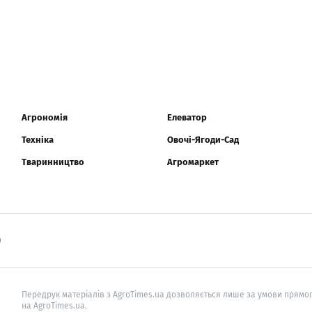
Агрономія
Елеватор
Техніка
Овочі-Ягоди-Сад
Тваринництво
Агромаркет
0
Передрук матеріалів з AgroTimes.ua дозволяється лише за умови прямог
на AgroTimes.ua.