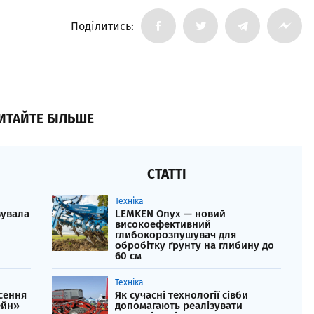
Поділитись:
ИТАЙТЕ БІЛЬШЕ
СТАТТІ
Техніка
зувала
LEMKEN Onyx — новий
високоефективний
глибокорозпушувач для
обробітку ґрунту на глибину до
60 см
Техніка
сення
Як сучасні технології сівби
ейн»
допомагають реалізувати