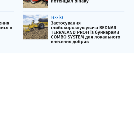
потенціал ріпаку
Техніка
ення
Застосування
ися в
глибокорозпушувача BEDNAR
TERRALAND PROFI із бункерами
COMBO SYSTEM для локального
внесення добрив