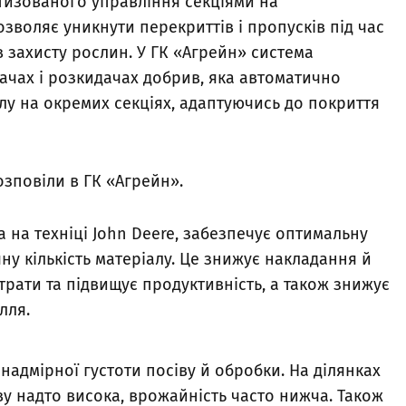
атизованого управління секціями на
озволяє уникнути перекриттів і пропусків під час
в захисту рослин. У ГК «Агрейн» система
ачах і розкидачах добрив, яка автоматично
лу на окремих секціях, адаптуючись до покриття
зповіли в ГК «Агрейн».
а на техніці John Deere, забезпечує оптимальну
ну кількість матеріалу. Це знижує накладання й
рати та підвищує продуктивність, а також знижує
лля.
 надмірної густоти посіву й обробки. На ділянках
іву надто висока, врожайність часто нижча. Також