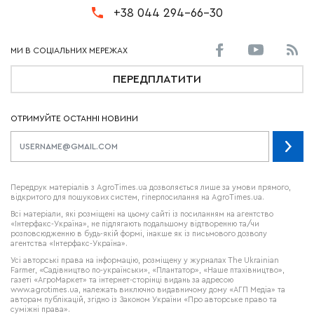
+38 044 294-66-30
ПЕРЕДПЛАТИТИ
ОТРИМУЙТЕ ОСТАННІ НОВИНИ
Передрук матеріалів з AgroTimes.ua дозволяється лише за умови прямого,
відкритого для пошукових систем, гіперпосилання на AgroTimes.ua.
Всі матеріали, які розміщені на цьому сайті із посиланням на агентство
«Інтерфакс-Україна», не підлягають подальшому відтворенню та/чи
розповсюдженню в будь-якій формі, інакше як із письмового дозволу
агентства «Інтерфакс-Україна».
Усі авторські права на інформацію, розміщену у журналах
The Ukrainian
Farmer
, «Садівництво по-українськи», «Плантатор», «Наше птахівництво»,
газеті «АгроМаркет» та інтернет-сторінці видань за адресою
www.agrotimes.ua,
належать виключно видавничому дому «АГП Медіа» та
авторам публікацій, згідно із Законом України «Про авторське право та
суміжні права».