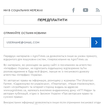
ПЕРЕДПЛАТИТИ
ОТРИМУЙТЕ ОСТАННІ НОВИНИ
Передрук матеріалів з AgroTimes.ua дозволяється лише за умови прямого,
відкритого для пошукових систем, гіперпосилання на AgroTimes.ua.
Всі матеріали, які розміщені на цьому сайті із посиланням на агентство
«Інтерфакс-Україна», не підлягають подальшому відтворенню та/чи
розповсюдженню в будь-якій формі, інакше як із письмового дозволу
агентства «Інтерфакс-Україна».
Усі авторські права на інформацію, розміщену у журналах
The Ukrainian
Farmer
, «Садівництво по-українськи», «Плантатор», «Наше птахівництво»,
газеті «АгроМаркет» та інтернет-сторінці видань за адресою
www.agrotimes.ua,
належать виключно видавничому дому «АГП Медіа» та
авторам публікацій, згідно із Законом України «Про авторське право та
суміжні права».
Використання інформації дозволяється лише після отримання письмової згоди