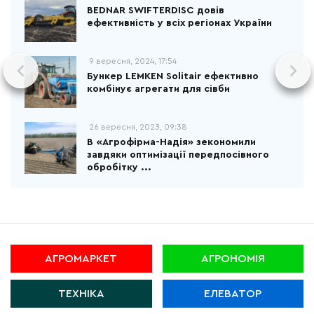
BEDNAR SWIFTERDISC довів
ефективність у всіх регіонах України
9 вересня, 2024, 17:54
Бункер LEMKEN Solitair ефективно
комбінує агрегати для сівби
26 вересня, 2023, 09:38
В «Агрофірма-Надія» зекономили
завдяки оптимізації передпосівного
обробітку ...
АГРОМАРКЕТ
АГРОНОМІЯ
ТЕХНІКА
ЕЛЕВАТОР