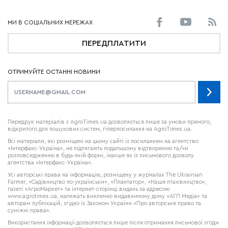
ПЕРЕДПЛАТИТИ
ОТРИМУЙТЕ ОСТАННІ НОВИНИ
Передрук матеріалів з AgroTimes.ua дозволяється лише за умови прямого,
відкритого для пошукових систем, гіперпосилання на AgroTimes.ua.
Всі матеріали, які розміщені на цьому сайті із посиланням на агентство
«Інтерфакс-Україна», не підлягають подальшому відтворенню та/чи
розповсюдженню в будь-якій формі, інакше як із письмового дозволу
агентства «Інтерфакс-Україна».
Усі авторські права на інформацію, розміщену у журналах
The Ukrainian
Farmer
, «Садівництво по-українськи», «Плантатор», «Наше птахівництво»,
газеті «АгроМаркет» та інтернет-сторінці видань за адресою
www.agrotimes.ua,
належать виключно видавничому дому «АГП Медіа» та
авторам публікацій, згідно із Законом України «Про авторське право та
суміжні права».
Використання інформації дозволяється лише після отримання письмової згоди