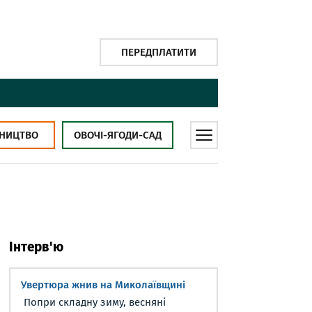
ПЕРЕДПЛАТИТИ
НИЦТВО
ОВОЧІ-ЯГОДИ-САД
Інтерв'ю
Увертюра жнив на Миколаївщині
Попри складну зиму, весняні