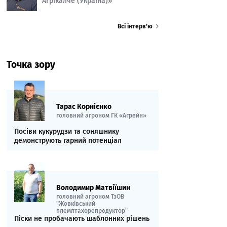
Агрікалче (Україна)»
Всі інтерв’ю
Точка зору
Тарас Корнієнко
головний агроном ГК «Агрейн»
Посіви кукурудзи та соняшнику
демонструють гарний потенціал
Володимир Матвіїшин
головний агроном ТзОВ
"Жовківський
племптахорепродуктор"
Піски не пробачають шаблонних рішень