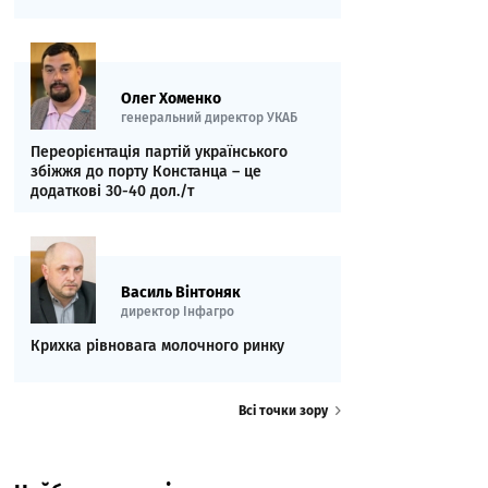
Олег Хоменко
генеральний директор УКАБ
Переорієнтація партій українського
збіжжя до порту Констанца – це
додаткові 30-40 дол./т
Василь Вінтоняк
директор Інфагро
Крихка рівновага молочного ринку
Всі точки зору