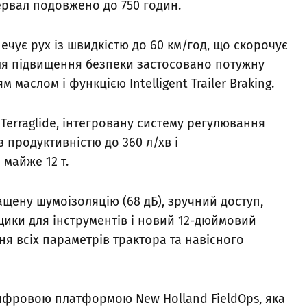
тервал подовжено до 750 годин.
чує рух із швидкістю до 60 км/год, що скорочує
Для підвищення безпеки застосовано потужну
маслом і функцією Intelligent Trailer Braking.
Terraglide, інтегровану систему регулювання
з продуктивністю до 360 л/хв і
 майже 12 т.
ащену шумоізоляцію (68 дБ), зручний доступ,
щики для інструментів і новий 12-дюймовий
ня всіх параметрів трактора та навісного
ифровою платформою New Holland FieldOps, яка