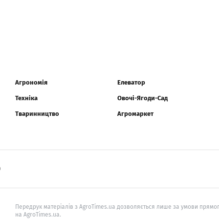
Агрономія
Елеватор
Техніка
Овочі-Ягоди-Сад
Тваринництво
Агромаркет
0
Передрук матеріалів з AgroTimes.ua дозволяється лише за умови прямог
на AgroTimes.ua.