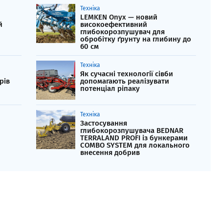
Техніка
LEMKEN Onyx — новий
й
високоефективний
глибокорозпушувач для
обробітку ґрунту на глибину до
60 см
Техніка
Як сучасні технології сівби
рів
допомагають реалізувати
потенціал ріпаку
Техніка
Застосування
глибокорозпушувача BEDNAR
TERRALAND PROFI із бункерами
COMBO SYSTEM для локального
внесення добрив