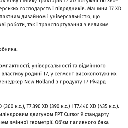
к нову лінійку тракторів T7 XD потужністю 360–
мерських господарств і підрядників. Машини T7 XD
мпактним дизайном і універсальністю, що
ві роботи, так і транспортування з великим
обника.
мпактності, універсальності та відмінного
 властиву родині T7, у сегмент високопотужних
менеджер New Holland з продукту T7 Річард
60 к.с.), T7.390 XD (390 к.с.) і T7.440 XD (435 к.с.).
иліндровим двигуном FPT Cursor 9 стандарту
чем змінної геометрії. Об’єм паливного бака