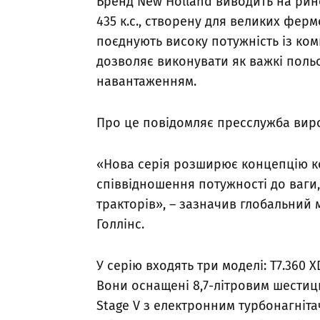
Бренд New Holland виводить на рино
435 к.с., створену для великих фер
поєднують високу потужність із ко
дозволяє виконувати як важкі польо
навантаженням.
Про це повідомляє пресслужба вир
«Нова серія розширює концепцію ко
співвідношення потужності до ваги,
тракторів», – зазначив глобальний 
Голлінс.
У серію входять три моделі: T7.360 XD (3
Вони оснащені 8,7-літровим шестиц
Stage V з електронним турбонагніта