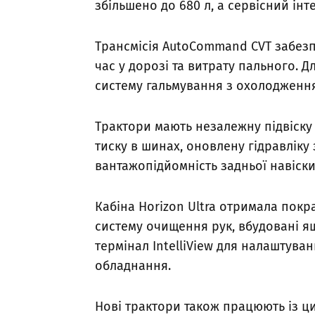
збільшено до 680 л, а сервісний ін
Трансмісія AutoCommand CVT забезпе
час у дорозі та витрату пального. 
систему гальмування з охолодженням 
Трактори мають незалежну підвіску 
тиску в шинах, оновлену гідравліку 
вантажопідйомність задньої навіски
Кабіна Horizon Ultra отримала покр
систему очищення рук, вбудовані я
термінал IntelliView для налаштуван
обладнання.
Нові трактори також працюють із ц