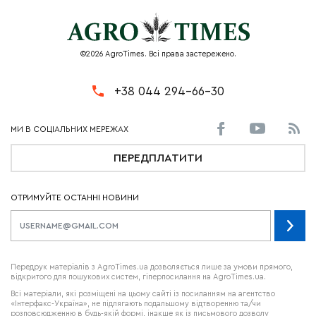
©2026 AgroTimes. Всі права застережено.
+38 044 294-66-30
ПЕРЕДПЛАТИТИ
ОТРИМУЙТЕ ОСТАННІ НОВИНИ
Передрук матеріалів з AgroTimes.ua дозволяється лише за умови прямого,
відкритого для пошукових систем, гіперпосилання на AgroTimes.ua.
Всі матеріали, які розміщені на цьому сайті із посиланням на агентство
«Інтерфакс-Україна», не підлягають подальшому відтворенню та/чи
розповсюдженню в будь-якій формі, інакше як із письмового дозволу