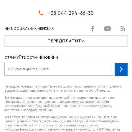
+38 044 294-66-30
ПЕРЕДПЛАТИТИ
ОТРИМУЙТЕ ОСТАННІ НОВИНИ
Передрук матеріалів з AgroTimes.ua дозволяється лише за умови прямого,
відкритого для пошукових систем, гіперпосилання на AgroTimes.ua.
Всі матеріали, які розміщені на цьому сайті із посиланням на агентство
«Інтерфакс-Україна», не підлягають подальшому відтворенню та/чи
розповсюдженню в будь-якій формі, інакше як із письмового дозволу
агентства «Інтерфакс-Україна».
Усі авторські права на інформацію, розміщену у журналах
The Ukrainian
Farmer
, «Садівництво по-українськи», «Плантатор», «Наше птахівництво»,
газеті «АгроМаркет» та інтернет-сторінці видань за адресою
www.agrotimes.ua,
належать виключно видавничому дому «АГП Медіа» та