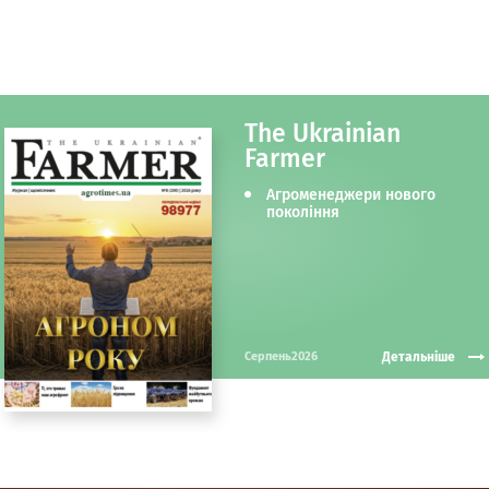
The Ukrainian
Farmer
Агроменеджери нового
покоління
Детальніше
Серпень2026