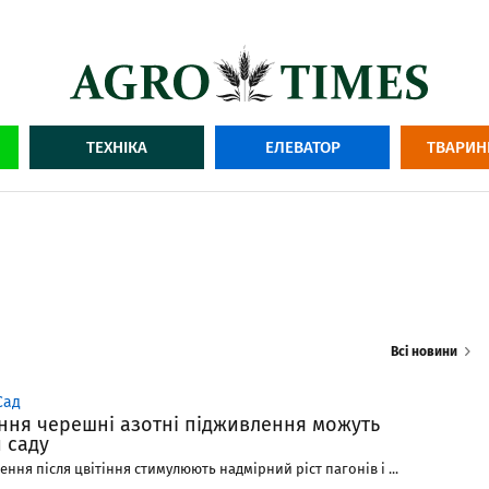
ТЕХНІКА
ЕЛЕВАТОР
ТВАРИН
Всі новини
Сад
іння черешні азотні підживлення можуть
 саду
ення після цвітіння стимулюють надмірний ріст пагонів і ...