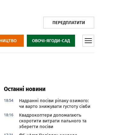
ПЕРЕДПЛАТИТИ
НИЦТВО
ОВОЧІ-ЯГОДИ-САД
Останні новини
18:54
Надранні посіви ріпаку озимого:
чи варто знижувати густоту сівби
18:16
Квадрокоптери допомагають
скоротити витрати пального та
зберегти посіви