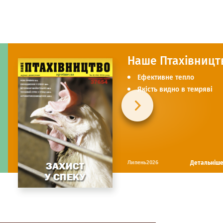
Наше Птахівницт
Ефективне тепло
Якість видно в темряві
Детальніш
Липень2026