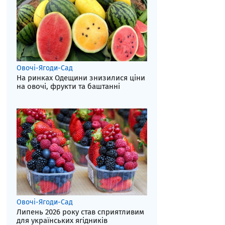
Овочі-Ягоди-Сад
На ринках Одещини знизилися ціни
на овочі, фрукти та баштанні
Овочі-Ягоди-Сад
Липень 2026 року став сприятливим
для українських ягідників