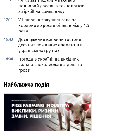
17:31
ФГ «Агат Поділля» заклало
польовий дослід із технологією
strip-till на соняшнику
17:11
У І півріччі закупівлі сала за
кордоном зросли більше ніж у 1,5
раза
16:43
Дослідження виявили гострий
дефіцит поживних елементів в
українських ґрунтах
16:04
Погода в Україні: на вихідних
сильна спека, можливі дощі та
грози
Найближча подія