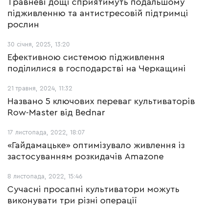
Травневі дощі сприятимуть подальшому
підживленню та антистресовій підтримці
рослин
30 січня, 2025, 13:20
Ефективною системою підживлення
поділилися в господарстві на Черкащині
21 травня, 2024, 11:32
Названо 5 ключових переваг культиваторів
Row-Master від Bednar
17 листопада, 2022, 18:07
«Гайдамацьке» оптимізувало живлення із
застосуванням розкидачів Amazone
8 листопада, 2022, 15:46
Сучасні просапні культиватори можуть
виконувати три різні операції