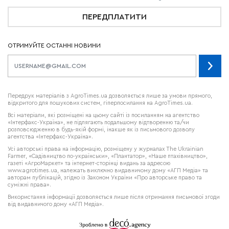
ПЕРЕДПЛАТИТИ
ОТРИМУЙТЕ ОСТАННІ НОВИНИ
Передрук матеріалів з AgroTimes.ua дозволяється лише за умови прямого,
відкритого для пошукових систем, гіперпосилання на AgroTimes.ua.
Всі матеріали, які розміщені на цьому сайті із посиланням на агентство
«Інтерфакс-Україна», не підлягають подальшому відтворенню та/чи
розповсюдженню в будь-якій формі, інакше як із письмового дозволу
агентства «Інтерфакс-Україна».
Усі авторські права на інформацію, розміщену у журналах
The Ukrainian
Farmer
, «Садівництво по-українськи», «Плантатор», «Наше птахівництво»,
газеті «АгроМаркет» та інтернет-сторінці видань за адресою
www.agrotimes.ua,
належать виключно видавничому дому «АГП Медіа» та
авторам публікацій, згідно із Законом України «Про авторське право та
суміжні права».
Використання інформації дозволяється лише після отримання письмової згоди
від видавничого дому «АГП Медіа».