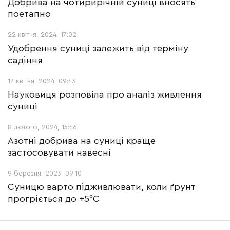
Добрива на чотирирічній суниці вносять
поетапно
22 квітня, 2024, 17:02
Удобрення суниці залежить від терміну
садіння
17 квітня, 2024, 09:43
Науковиця розповіла про аналіз живлення
суниці
8 лютого, 2024, 15:46
Азотні добрива на суниці краще
застосовувати навесні
9 березня, 2023, 09:10
Суницю варто підживлювати, коли ґрунт
прогріється до +5⁰С