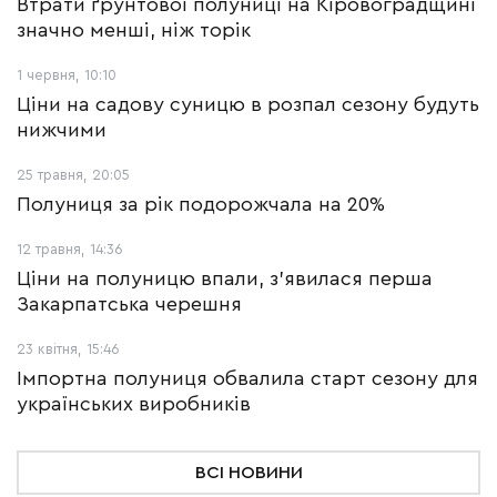
Втрати ґрунтової полуниці на Кіровоградщині
значно менші, ніж торік
1 червня, 10:10
Ціни на садову суницю в розпал сезону будуть
нижчими
25 травня, 20:05
Полуниця за рік подорожчала на 20%
12 травня, 14:36
Ціни на полуницю впали, з’явилася перша
Закарпатська черешня
23 квітня, 15:46
Імпортна полуниця обвалила старт сезону для
українських виробників
ВСІ НОВИНИ