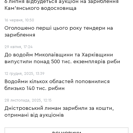
6 липня відбудеться аукціон на зариблення
Кам’янського водосховища
16 червня, 10:50
Оголошено перші цього року тендери на
зариблення
29 квітня, 17:24
До водойм Миколаївщини та Харківщини
випустили понад 500 тис. екземплярів риби
12 грудня, 2025, 13:39
Водойми кількох областей поповнилися
близько 140 тис. рибин
28 листопада, 2025, 12:15
Дністровський лиман зарибили за кошти,
отримані від аукціонів