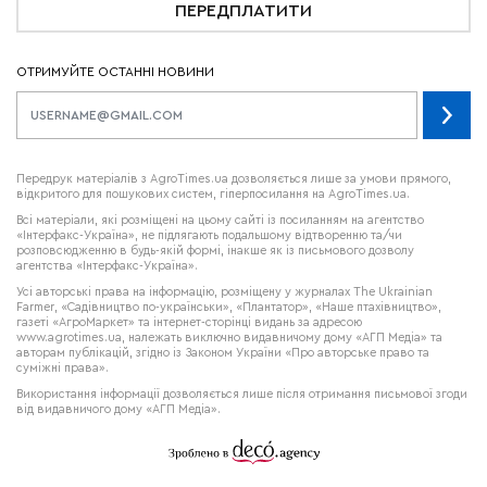
ПЕРЕДПЛАТИТИ
ОТРИМУЙТЕ ОСТАННІ НОВИНИ
Передрук матеріалів з AgroTimes.ua дозволяється лише за умови прямого,
відкритого для пошукових систем, гіперпосилання на AgroTimes.ua.
Всі матеріали, які розміщені на цьому сайті із посиланням на агентство
«Інтерфакс-Україна», не підлягають подальшому відтворенню та/чи
розповсюдженню в будь-якій формі, інакше як із письмового дозволу
агентства «Інтерфакс-Україна».
Усі авторські права на інформацію, розміщену у журналах
The Ukrainian
Farmer
, «Садівництво по-українськи», «Плантатор», «Наше птахівництво»,
газеті «АгроМаркет» та інтернет-сторінці видань за адресою
www.agrotimes.ua,
належать виключно видавничому дому «АГП Медіа» та
авторам публікацій, згідно із Законом України «Про авторське право та
суміжні права».
Використання інформації дозволяється лише після отримання письмової згоди
від видавничого дому «АГП Медіа».