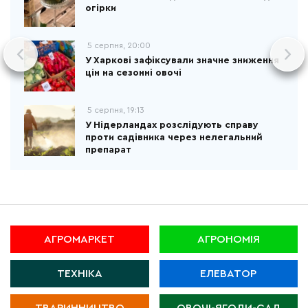
огірки
5 серпня, 20:00
У Харкові зафіксували значне зниження
цін на сезонні овочі
5 серпня, 19:13
У Нідерландах розслідують справу
проти садівника через нелегальний
препарат
АГРОМАРКЕТ
АГРОНОМІЯ
ТЕХНІКА
ЕЛЕВАТОР
ТВАРИННИЦТВО
ОВОЧІ-ЯГОДИ-САД