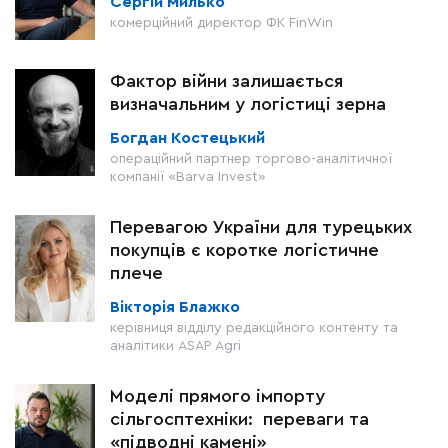
Сергій Милько
комерційний директор ФК FinWin
Фактор війни залишається
визначальним у логістиці зерна
Богдан Костецький
операційний партнер торгово-аналітичної
компанії «Barva Invest»
Перевагою України для турецьких
покупців є коротке логістичне
плече
Вікторія Блажко
керівниця відділу редакційного контенту та
аналітики ASAP Agri
Моделі прямого імпорту
сільгосптехніки: переваги та
«підводні камені»