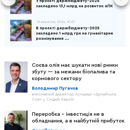
У проєкті держбюджету-2026
закладено 13,1 млрд на розвиток АПК
16 вересня, 2024, 10:01
В проєкті держбюджету-2025
закладено 1 млрд грн на гуманітарне
розмінування ...
Соєва олія має шукати нові ринки
збуту — за межами біопалива та
кормового сектору
Володимир Пугачов
виконавчий директор Асоціації «Дунайська
Соя» у Східній Європі
Переробка - інвестиція не в
обладнання, а в майбутній прибуток