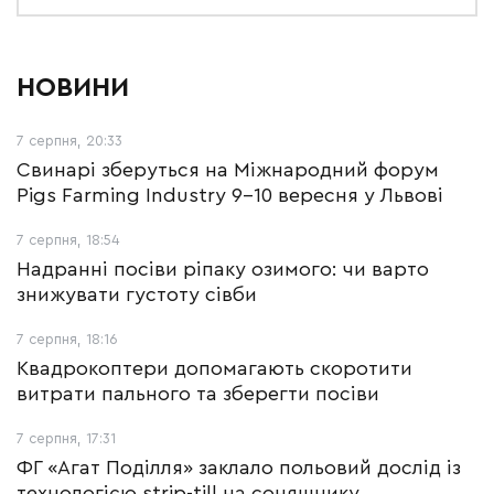
НОВИНИ
7 серпня, 20:33
Свинарі зберуться на Міжнародний форум
Pigs Farming Industry 9-10 вересня у Львові
7 серпня, 18:54
Надранні посіви ріпаку озимого: чи варто
знижувати густоту сівби
7 серпня, 18:16
Квадрокоптери допомагають скоротити
витрати пального та зберегти посіви
7 серпня, 17:31
ФГ «Агат Поділля» заклало польовий дослід із
технологією strip-till на соняшнику