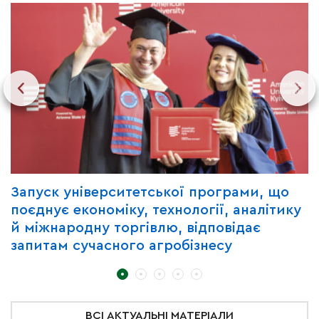
Запуск університетської програми, що
Д
поєднує економіку, технології, аналітику
е
й міжнародну торгівлю, відповідає
о
запитам сучасного агробізнесу
с
у
ВСІ АКТУАЛЬНІ МАТЕРІАЛИ