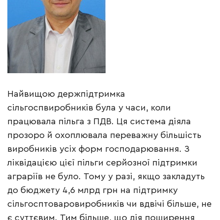
Найвищою держпідтримка
сільгоспвиробників була у часи, коли
працювала пільга з ПДВ. Ця система діяла
прозоро й охоплювала переважну більшість
виробників усіх форм господарювання. З
ліквідацією цієї пільги серйозної підтримки
аграріїв не було. Тому у разі, якщо закладуть
до бюджету 4,6 млрд грн на підтримку
сільгосптоваровиробників чи вдвічі більше, не
є суттєвим. Тим більше, що дія поширення