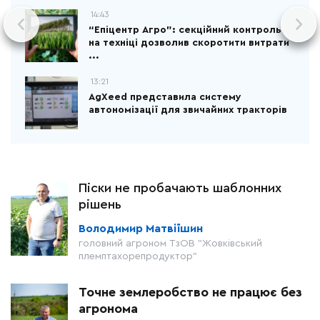
14:43
“Епіцентр Агро”: секційний контроль
на техніці дозволив скоротити витрати
...
13:21
AgXeed представила систему
автономізації для звичайних тракторів
Піски не пробачають шаблонних
рішень
Володимир Матвіїшин
головний агроном ТзОВ "Жовківський
племптахорепродуктор"
Точне землеробство не працює без
агронома