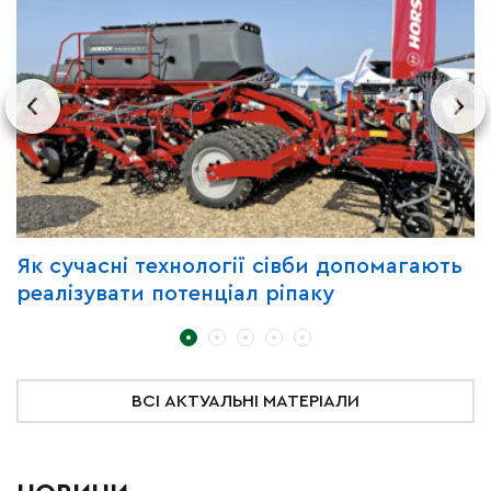
Як сучасні технології сівби допомагають
З
реалізувати потенціал ріпаку
B
C
д
ВСІ АКТУАЛЬНІ МАТЕРІАЛИ