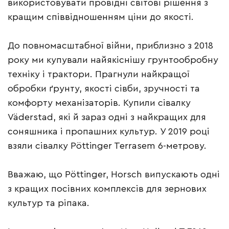
використовувати провідні світові рішення з
кращим співвідношенням ціни до якості.
До повномасштабної війни, приблизно з 2018
року ми купували найякіснішу грунтообробну
техніку і трактори. Прагнули найкращої
обробки ґрунту, якості сівби, зручності та
комфорту механізаторів. Купили сівалку
Väderstad, які й зараз одні з найкращих для
соняшника і пропашних культур. У 2019 році
взяли сівалку Pöttinger Terrasem 6-метрову.
Вважаю, що Pöttinger, Horsch випускають одні
з кращих посівних комплексів для зернових
культур та ріпака.