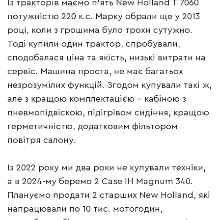
Із тракторів маємо п’ять New Holland T 7060
потужністю 220 к.с. Марку обрали ще у 2013
році, коли з грошима було трохи сутужно.
Тоді купили один трактор, спробували,
сподобалася ціна та якість, низькі витрати на
сервіс. Машина проста, не має багатьох
незрозумілих функцій. Згодом купували такі ж,
але з кращою комплектацією – кабіною з
пневмопідвіскою, підігрівом сидіння, кращою
герметичністю, додатковим фільтором
повітря салону.
Із 2022 року ми два роки не купували техніки,
а в 2024-му беремо 2 Case IH Magnum 340.
Плануємо продати 2 старших New Holland, які
напрацювали по 10 тис. мотогодин,