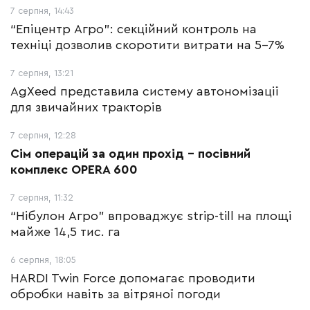
7 серпня, 14:43
“Епіцентр Агро”: секційний контроль на
техніці дозволив скоротити витрати на 5-7%
7 серпня, 13:21
AgXeed представила систему автономізації
для звичайних тракторів
7 серпня, 12:28
Сім операцій за один прохід –
посівний
комплекс OPERA 600
7 серпня, 11:32
“Нібулон Агро” впроваджує strip-till на площі
майже 14,5 тис. га
6 серпня, 18:05
HARDI Twin Force допомагає проводити
обробки навіть за вітряної погоди