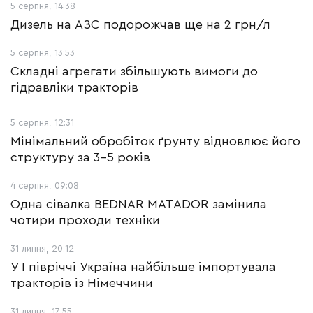
5 серпня, 14:38
Дизель на АЗС подорожчав ще на 2 грн/л
5 серпня, 13:53
Складні агрегати збільшують вимоги до
гідравліки тракторів
5 серпня, 12:31
Мінімальний обробіток ґрунту відновлює його
структуру за 3-5 років
4 серпня, 09:08
Одна сівалка BEDNAR MATADOR замінила
чотири проходи техніки
31 липня, 20:12
У І півріччі Україна найбільше імпортувала
тракторів із Німеччини
31 липня, 17:55