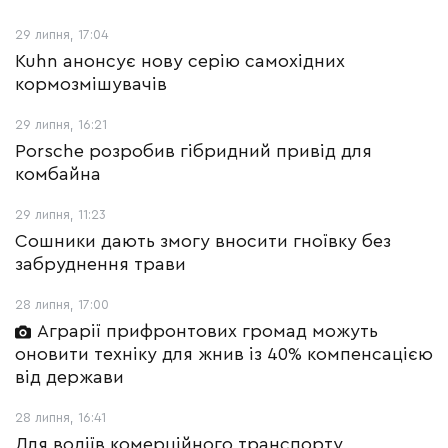
29 липня, 17:04
Kuhn анонсує нову серію самохідних
кормозмішувачів
29 липня, 16:21
Porsche розробив гібридний привід для
комбайна
29 липня, 11:23
Сошники дають змогу вносити гноївку без
забруднення трави
28 липня, 17:00
Аграрії прифронтових громад можуть
оновити техніку для жнив із 40% компенсацією
від держави
28 липня, 16:41
Для водіїв комерційного транспорту