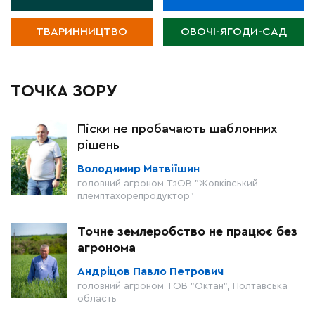
ТВАРИННИЦТВО
ОВОЧІ-ЯГОДИ-САД
ТОЧКА ЗОРУ
Піски не пробачають шаблонних
рішень
Володимир Матвіїшин
головний агроном ТзОВ "Жовківський
племптахорепродуктор"
Точне землеробство не працює без
агронома
Андріцов Павло Петрович
головний агроном ТОВ "Октан", Полтавська
область