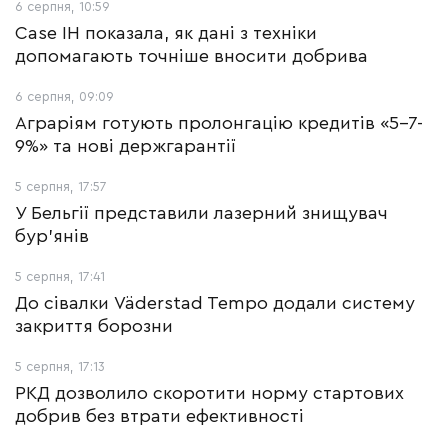
6 серпня, 10:59
Case IH показала, як дані з техніки
допомагають точніше вносити добрива
6 серпня, 09:09
Аграріям готують пролонгацію кредитів «5-7-
9%» та нові держгарантії
5 серпня, 17:57
У Бельгії представили лазерний знищувач
бур'янів
5 серпня, 17:41
До сівалки Väderstad Tempo додали систему
закриття борозни
5 серпня, 17:13
РКД дозволило скоротити норму стартових
добрив без втрати ефективності