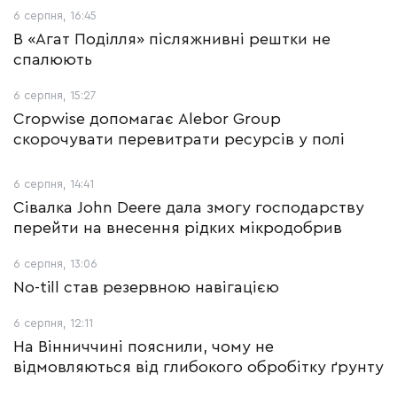
6 серпня, 16:45
В «Агат Поділля» післяжнивні рештки не
спалюють
6 серпня, 15:27
Cropwise допомагає Alebor Group
скорочувати перевитрати ресурсів у полі
6 серпня, 14:41
Сівалка John Deere дала змогу господарству
перейти на внесення рідких мікродобрив
6 серпня, 13:06
No-till став резервною навігацією
6 серпня, 12:11
На Вінниччині пояснили, чому не
відмовляються від глибокого обробітку ґрунту