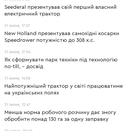
Seederal презентував свій перший власний
електричний трактор
31 липня, 17:07
New Holland презентував самохідні косарки
Speedrower потужністю до 308 к.с.
31 липня, 17:04
Як сформувати парк техніки під технологію
no-till, – досвід
31 липня, 14:58
Найпотужніший трактор у світі працюватиме
на українських полях
31 липня, 12:47
Менша норма робочого розчину дає змогу
обробити понад 130 га за одну заправку
30 липня, 20:49