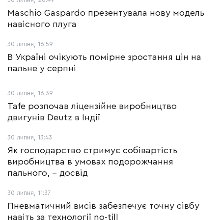
Maschio Gaspardo презентувала нову модель
навісного плуга
30 липня, 16:59
В Україні очікують помірне зростання цін на
пальне у серпні
30 липня, 16:39
Tafe розпочав ліцензійне виробництво
двигунів Deutz в Індії
30 липня, 13:43
Як господарство стримує собівартість
виробництва в умовах подорожчання
пального, – досвід
30 липня, 11:37
Пневматичний висів забезпечує точну сівбу
навіть за технології no-till