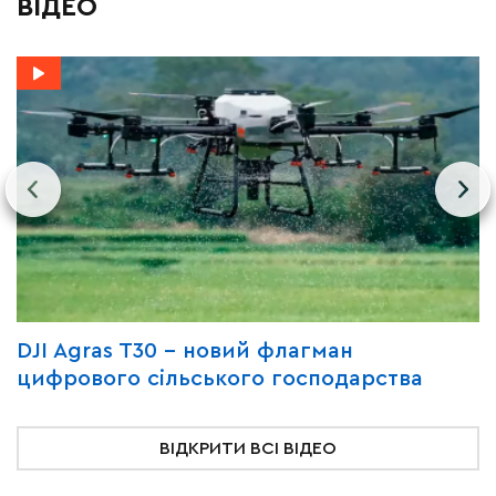
ВІДЕО
VE
DJI Agras T30 − новий флагман
Я
цифрового сільського господарства
С
ВІДКРИТИ ВСІ ВІДЕО