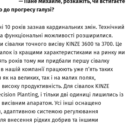
— Пане Михайле, розкажіть, чи встигаєте
 до прогресу галузі?
ні 10 років зазнав кардинальних змін. Технічний
 а функціональні можливості розширилися.
 сівалки точного висіву KINZE 3600 та 3700. Це
валок із кращими характеристиками на ринку ми
ять років тому ми придбали першу сівалку
 в нашій компанії працюють уже п’ять таких
як на великих, так і на малих полях,
 високу продуктивність. Для сівалок KINZE
sion Planting, і тільки дві одиниці лишились із
висівним апаратом. Усі інші оснащено
и, адаптивною системою регулювання
ля внесення рідких добрив та іншими