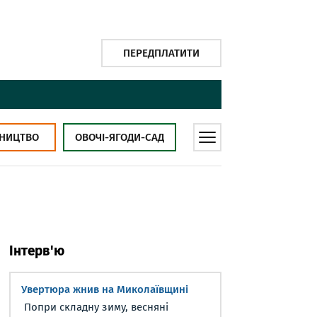
ПЕРЕДПЛАТИТИ
НИЦТВО
ОВОЧІ-ЯГОДИ-САД
Інтерв'ю
Увертюра жнив на Миколаївщині
Попри складну зиму, весняні