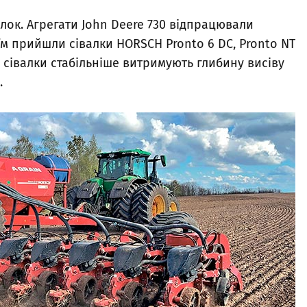
лок. Агрегати John Deere 730 відпрацювали
у їм прийшли сівалки HORSCH Pronto 6 DC, Pronto NT
ці сівалки стабільніше витримують глибину висіву
в.