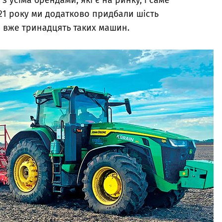
 усіма брендами, які є на ринку, і саме
021 року ми додатково придбали шість
мо вже тринадцять таких машин.