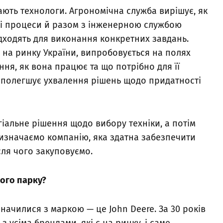
ають технологи. Агрономічна служба вирішує, як
ні процеси й разом з інженерною службою
ідходять для виконання конкретних завдань.
я на ринку України, випробовується на полях
ння, як вона працює та що потрібно для її
о полегшує ухвалення рішень щодо придатності
іальне рішення щодо вибору техніки, а потім
изначаємо компанію, яка здатна забезпечити
ісля чого закуповуємо.
ного парку?
ачилися з маркою — це John Deere. За 30 років