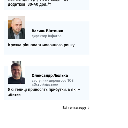
додаткові 30-40 дол./т
Василь Вінтоняк
директор Інфагро
Крихка рівновага молочного ринку
Олександр Люлька
заступник директора ТОВ
«Острійківське»
Які телиці приносять прибутки, а які ‒
збитки
Всі точки зору