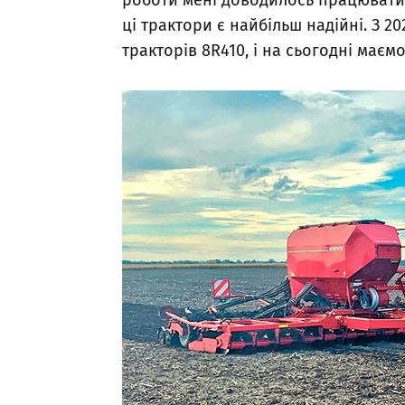
роботи мені доводилось працювати з
ці трактори є найбільш надійні. З 2
тракторів 8R410, і на сьогодні має