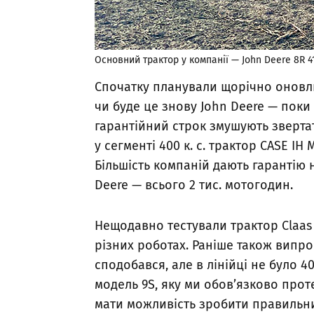
Основний трактор у компанії — John Deere 8R 4
Спочатку планували щорічно оновлю
чи буде це знову John Deere — поки
гарантійний строк змушують звертат
у сегменті 400 к. с. трактор CASE I
Більшість компаній дають гарантію н
Deere — всього 2 тис. мотогодин.
Нещодавно тестували трактор Claas A
різних роботах. Раніше також випро
сподобався, але в лінійці не було 
модель 9S, яку ми обов’язково прот
мати можливість зробити правильн