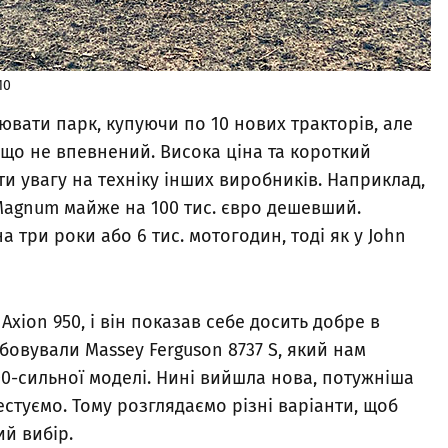
10
вати парк, купуючи по 10 нових тракторів, але
 що не впевнений. Висока ціна та короткий
и увагу на техніку інших виробників. Наприклад,
H Magnum майже на 100 тис. євро дешевший.
а три роки або 6 тис. мотогодин, тоді як у John
xion 950, і він показав себе досить добре в
бовували Massey Ferguson 8737 S, який нам
400-сильної моделі. Нині вийшла нова, потужніша
естуємо. Тому розглядаємо різні варіанти, щоб
ий вибір.