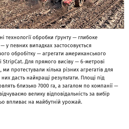
ні технології обробки ґрунту — глибоке
l — у певних випадках застосовується
ового обробітку — агрегати американського
StripCat. Для прямого висіву — 6-метрові
, ми протестували кілька різних агрегатів для
з них дасть найкращі результати. Площі під
влять близько 7000 га, а загалом по компанії —
и відчуваємо велику відповідальність за вибір
ньо впливає на майбутній урожай.