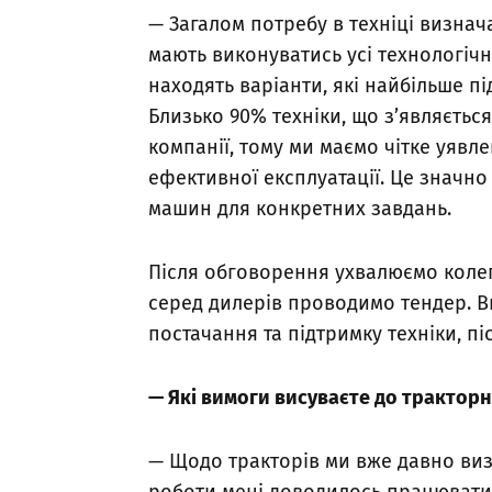
— Загалом потребу в техніці визнач
мають виконуватись усі технологіч
находять варіанти, які найбільше п
Близько 90% техніки, що з’являєтьс
компанії, тому ми маємо чітке уявле
ефективної експлуатації. Це значн
машин для конкретних завдань.
Після обговорення ухвалюємо колег
серед дилерів проводимо тендер. В
постачання та підтримку техніки, п
— Які вимоги висуваєте до трактор
— Щодо тракторів ми вже давно визн