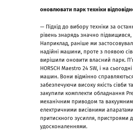
оновлювати парк техніки відповідно
— Підхід до вибору техніки за остан
рівень знарядь значно підвищився,
Наприклад, раніше ми застосовували
надійні машини, проте з появою сі
вирішили оновити власний парк. П’
HORSCH Maestro 24 SW, і на сьогодні
машин. Вони відмінно справляються 
забезпечуючи високу якість сівби та
закупили комплекти обладнання Preci
механічним приводом та вакуумним 
електричними висівними апаратам
притискного зусилля, пристроями д
удосконаленнями.