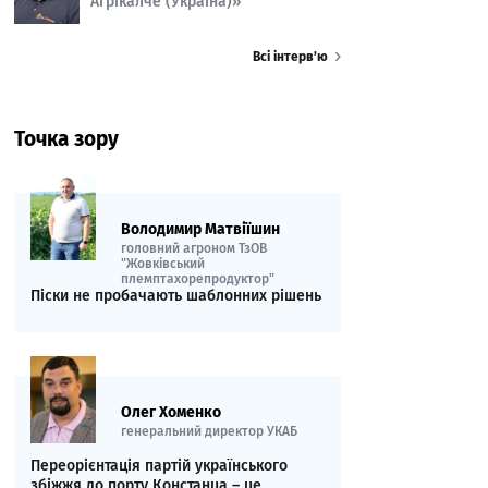
Агрікалче (Україна)»
Всі інтерв’ю
Точка зору
Володимир Матвіїшин
головний агроном ТзОВ
"Жовківський
племптахорепродуктор"
Піски не пробачають шаблонних рішень
Олег Хоменко
генеральний директор УКАБ
Переорієнтація партій українського
збіжжя до порту Констанца – це