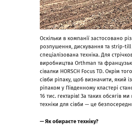
Оскільки в компанії застосовано різ
розпушення, дискування та strip-til
спеціалізована техніка. Для стрічк
виробництва Orthman та французькі 
сівалки HORSCH Focus TD. Окрім того
сівби ріпаку, щоб визначити, який і
ріпаком у Південному кластері стано
16 тис. гектарів! За таких обсягів м
техніки для сівби — це безпосеред
— Як обираєте техніку?